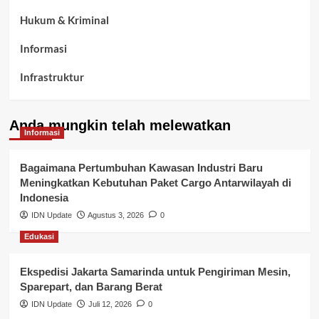
Hukum & Kriminal
Informasi
Infrastruktur
Kelurahan Airbatu
Anda mungkin telah melewatkan
Kepegawaian & ASN Banyuasin
Informasi
Kesehatan
Bagaimana Pertumbuhan Kawasan Industri Baru
Meningkatkan Kebutuhan Paket Cargo Antarwilayah di
Keuangan
Indonesia
IDN Update
Agustus 3, 2026
0
Lalu Lintas
Edukasi
Layanan Pendidikan
Ekspedisi Jakarta Samarinda untuk Pengiriman Mesin,
Layanan Publik Kabupaten Banyuasin
Sparepart, dan Barang Berat
Nasional
IDN Update
Juli 12, 2026
0