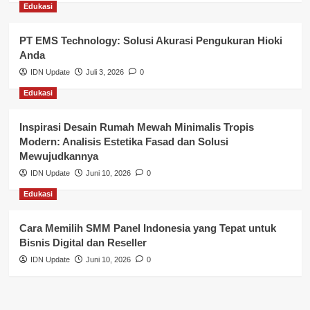
Edukasi
Pemerintahan
PT EMS Technology: Solusi Akurasi Pengukuran Hioki
Pendidikan
Anda
Perbankan & Keuangan
IDN Update
Juli 3, 2026
0
Edukasi
Perpajakan & Keuangan
Profil Wilayah Banyuasin
Inspirasi Desain Rumah Mewah Minimalis Tropis
Modern: Analisis Estetika Fasad dan Solusi
Sosial & Budaya
Mewujudkannya
IDN Update
Juni 10, 2026
0
Sosial & Kesejahteraan
Edukasi
SPPG BGN
Cara Memilih SMM Panel Indonesia yang Tepat untuk
Bisnis Digital dan Reseller
IDN Update
Juni 10, 2026
0