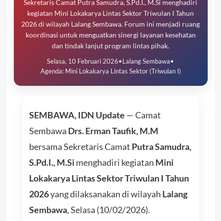
Sekretaris Camat Putra Samudra, S.Pd.I., M.Si menghadiri
kegiatan Mini Lokakarya Lintas Sektor Triwulan I Tahun
2026 di wilayah Lalang Sembawa. Forum ini menjadi ruang
koordinasi untuk menguatkan sinergi layanan kesehatan
dan tindak lanjut program lintas pihak.
Selasa, 10 Februari 2026
•
Lalang Sembawa
•
Agenda: Mini Lokakarya Lintas Sektor (Triwulan I)
SEMBAWA, IDN Update
— Camat
Sembawa
Drs. Erman Taufik, M.M
bersama Sekretaris Camat
Putra Samudra,
S.Pd.I., M.Si
menghadiri kegiatan
Mini
Lokakarya Lintas Sektor Triwulan I Tahun
2026
yang dilaksanakan di wilayah
Lalang
Sembawa
, Selasa (10/02/2026).