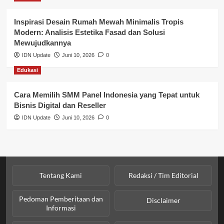
Profil Wilayah Banyuasin
Inspirasi Desain Rumah Mewah Minimalis Tropis
Modern: Analisis Estetika Fasad dan Solusi
Sosial & Budaya
Mewujudkannya
IDN Update
Juni 10, 2026
0
Sosial & Kesejahteraan
Edukasi
SPPG BGN
Cara Memilih SMM Panel Indonesia yang Tepat untuk
Bisnis Digital dan Reseller
IDN Update
Juni 10, 2026
0
Tentang Kami
Redaksi / Tim Editorial
Pedoman Pemberitaan dan
Disclaimer
Informasi