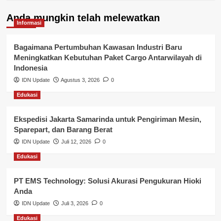
Kelurahan Airbatu
Anda mungkin telah melewatkan
Kepegawaian & ASN Banyuasin
Informasi
Kesehatan
Bagaimana Pertumbuhan Kawasan Industri Baru
Meningkatkan Kebutuhan Paket Cargo Antarwilayah di
Keuangan
Indonesia
IDN Update
Agustus 3, 2026
0
Lalu Lintas
Edukasi
Layanan Pendidikan
Ekspedisi Jakarta Samarinda untuk Pengiriman Mesin,
Layanan Publik Kabupaten Banyuasin
Sparepart, dan Barang Berat
Nasional
IDN Update
Juli 12, 2026
0
Edukasi
Pemerintahan
PT EMS Technology: Solusi Akurasi Pengukuran Hioki
Pendidikan
Anda
Perbankan & Keuangan
IDN Update
Juli 3, 2026
0
Edukasi
Perpajakan & Keuangan