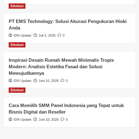
Edukasi
Pemerintahan
PT EMS Technology: Solusi Akurasi Pengukuran Hioki
Pendidikan
Anda
Perbankan & Keuangan
IDN Update
Juli 3, 2026
0
Edukasi
Perpajakan & Keuangan
Profil Wilayah Banyuasin
Inspirasi Desain Rumah Mewah Minimalis Tropis
Modern: Analisis Estetika Fasad dan Solusi
Sosial & Budaya
Mewujudkannya
IDN Update
Juni 10, 2026
0
Sosial & Kesejahteraan
Edukasi
SPPG BGN
Cara Memilih SMM Panel Indonesia yang Tepat untuk
Bisnis Digital dan Reseller
IDN Update
Juni 10, 2026
0