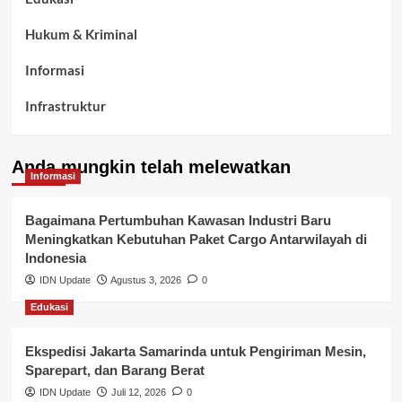
Hukum & Kriminal
Informasi
Infrastruktur
Kelurahan Airbatu
Anda mungkin telah melewatkan
Kepegawaian & ASN Banyuasin
Informasi
Kesehatan
Bagaimana Pertumbuhan Kawasan Industri Baru
Meningkatkan Kebutuhan Paket Cargo Antarwilayah di
Keuangan
Indonesia
IDN Update
Agustus 3, 2026
0
Lalu Lintas
Edukasi
Layanan Pendidikan
Ekspedisi Jakarta Samarinda untuk Pengiriman Mesin,
Layanan Publik Kabupaten Banyuasin
Sparepart, dan Barang Berat
Nasional
IDN Update
Juli 12, 2026
0