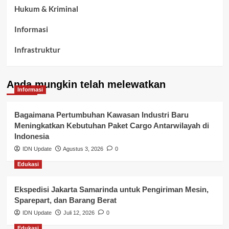
Hukum & Kriminal
Informasi
Infrastruktur
Kelurahan Airbatu
Anda mungkin telah melewatkan
Kepegawaian & ASN Banyuasin
Informasi
Kesehatan
Bagaimana Pertumbuhan Kawasan Industri Baru
Meningkatkan Kebutuhan Paket Cargo Antarwilayah di
Keuangan
Indonesia
IDN Update
Agustus 3, 2026
0
Lalu Lintas
Edukasi
Layanan Pendidikan
Ekspedisi Jakarta Samarinda untuk Pengiriman Mesin,
Layanan Publik Kabupaten Banyuasin
Sparepart, dan Barang Berat
Nasional
IDN Update
Juli 12, 2026
0
Edukasi