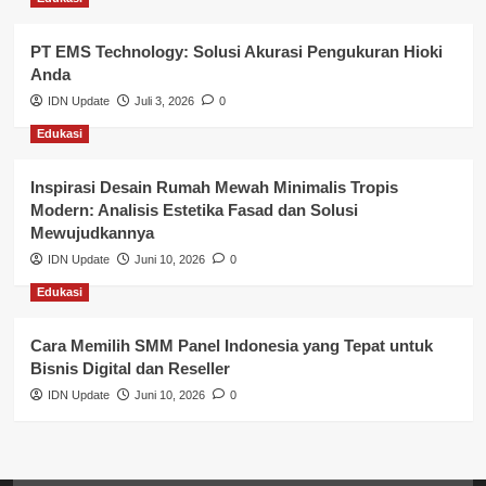
Pemerintahan
PT EMS Technology: Solusi Akurasi Pengukuran Hioki
Pendidikan
Anda
Perbankan & Keuangan
IDN Update
Juli 3, 2026
0
Edukasi
Perpajakan & Keuangan
Profil Wilayah Banyuasin
Inspirasi Desain Rumah Mewah Minimalis Tropis
Modern: Analisis Estetika Fasad dan Solusi
Sosial & Budaya
Mewujudkannya
IDN Update
Juni 10, 2026
0
Sosial & Kesejahteraan
Edukasi
SPPG BGN
Cara Memilih SMM Panel Indonesia yang Tepat untuk
Bisnis Digital dan Reseller
IDN Update
Juni 10, 2026
0