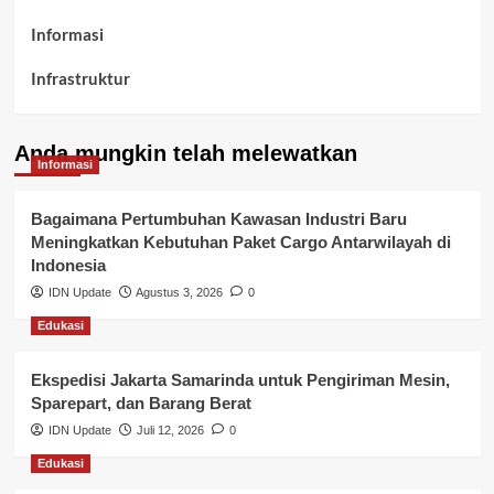
Informasi
Infrastruktur
Kelurahan Airbatu
Anda mungkin telah melewatkan
Kepegawaian & ASN Banyuasin
Informasi
Kesehatan
Bagaimana Pertumbuhan Kawasan Industri Baru
Meningkatkan Kebutuhan Paket Cargo Antarwilayah di
Keuangan
Indonesia
IDN Update
Agustus 3, 2026
0
Lalu Lintas
Edukasi
Layanan Pendidikan
Ekspedisi Jakarta Samarinda untuk Pengiriman Mesin,
Layanan Publik Kabupaten Banyuasin
Sparepart, dan Barang Berat
Nasional
IDN Update
Juli 12, 2026
0
Edukasi
Pemerintahan