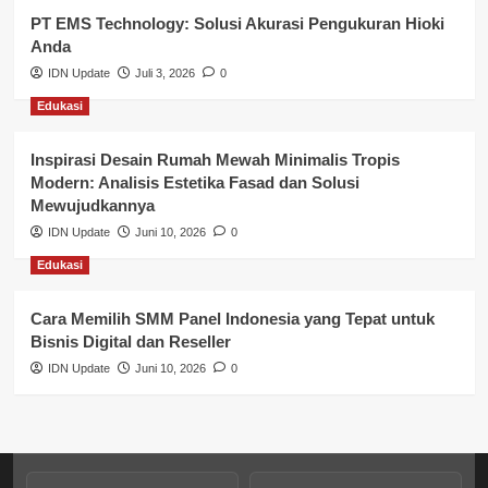
PT EMS Technology: Solusi Akurasi Pengukuran Hioki
Pendidikan
Anda
Perbankan & Keuangan
IDN Update
Juli 3, 2026
0
Edukasi
Perpajakan & Keuangan
Profil Wilayah Banyuasin
Inspirasi Desain Rumah Mewah Minimalis Tropis
Modern: Analisis Estetika Fasad dan Solusi
Sosial & Budaya
Mewujudkannya
IDN Update
Juni 10, 2026
0
Sosial & Kesejahteraan
Edukasi
SPPG BGN
Cara Memilih SMM Panel Indonesia yang Tepat untuk
Bisnis Digital dan Reseller
IDN Update
Juni 10, 2026
0