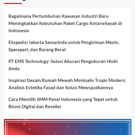
Pendaftaran
dan
Tahapan
Bagaimana Pertumbuhan Kawasan Industri Baru
Umum
Meningkatkan Kebutuhan Paket Cargo Antarwilayah di
Indonesia
Ekspedisi Jakarta Samarinda untuk Pengiriman Mesin,
Sparepart, dan Barang Berat
PT EMS Technology: Solusi Akurasi Pengukuran Hioki
Anda
Inspirasi Desain Rumah Mewah Minimalis Tropis Modern:
Analisis Estetika Fasad dan Solusi Mewujudkannya
Cara Memilih SMM Panel Indonesia yang Tepat untuk
Bisnis Digital dan Reseller