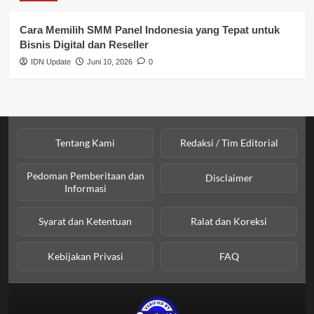
SPPG BGN
Cara Memilih SMM Panel Indonesia yang Tepat untuk
Bisnis Digital dan Reseller
IDN Update
Juni 10, 2026
0
Tentang Kami
Redaksi / Tim Editorial
Pedoman Pemberitaan dan
Disclaimer
Informasi
Syarat dan Ketentuan
Ralat dan Koreksi
Kebijakan Privasi
FAQ