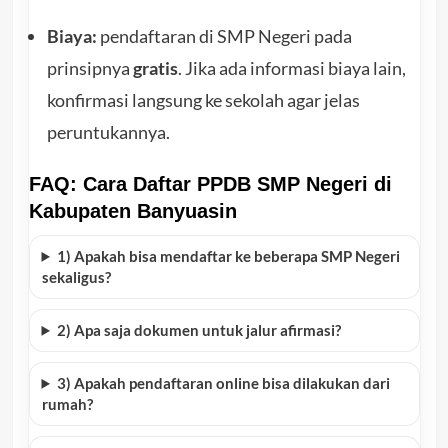
Biaya:
pendaftaran di SMP Negeri pada
prinsipnya
gratis
. Jika ada informasi biaya lain,
konfirmasi langsung ke sekolah agar jelas
peruntukannya.
FAQ: Cara Daftar PPDB SMP Negeri di
Kabupaten Banyuasin
1) Apakah bisa mendaftar ke beberapa SMP Negeri
sekaligus?
2) Apa saja dokumen untuk jalur afirmasi?
3) Apakah pendaftaran online bisa dilakukan dari
rumah?