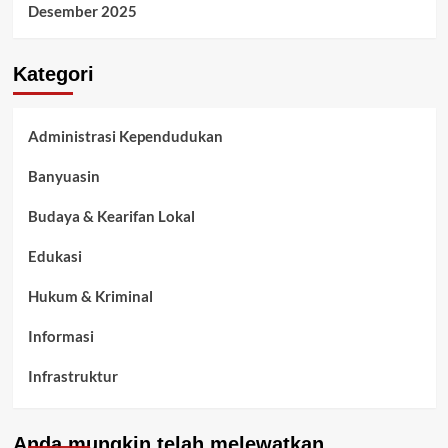
Desember 2025
Kategori
Administrasi Kependudukan
Banyuasin
Budaya & Kearifan Lokal
Edukasi
Hukum & Kriminal
Informasi
Infrastruktur
Kelurahan Airbatu
Anda mungkin telah melewatkan