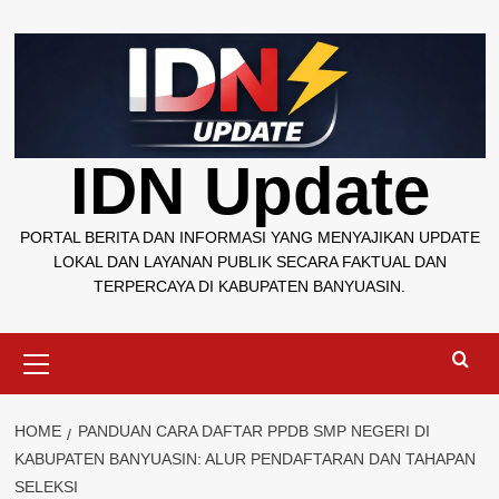
Skip
to
content
IDN Update
PORTAL BERITA DAN INFORMASI YANG MENYAJIKAN UPDATE
LOKAL DAN LAYANAN PUBLIK SECARA FAKTUAL DAN
TERPERCAYA DI KABUPATEN BANYUASIN.
Primary
Menu
HOME
PANDUAN CARA DAFTAR PPDB SMP NEGERI DI
KABUPATEN BANYUASIN: ALUR PENDAFTARAN DAN TAHAPAN
SELEKSI