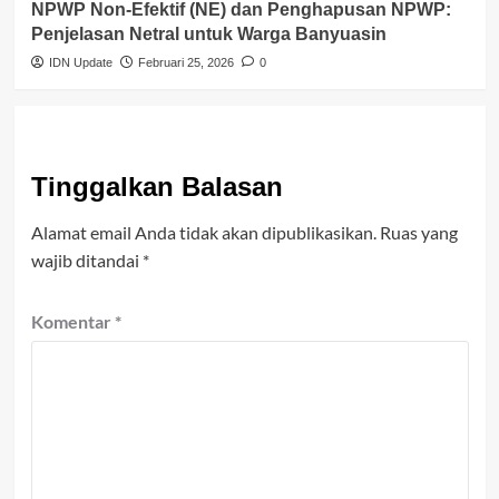
NPWP Non-Efektif (NE) dan Penghapusan NPWP:
Penjelasan Netral untuk Warga Banyuasin
IDN Update
Februari 25, 2026
0
Tinggalkan Balasan
Alamat email Anda tidak akan dipublikasikan.
Ruas yang
wajib ditandai
*
Komentar
*