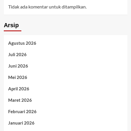
Tidak ada komentar untuk ditampilkan.
Arsip
Agustus 2026
Juli 2026
Juni 2026
Mei 2026
April 2026
Maret 2026
Februari 2026
Januari 2026