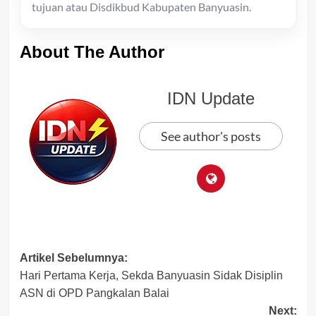
tujuan atau Disdikbud Kabupaten Banyuasin.
About The Author
IDN Update
See author's posts
Post
Artikel Sebelumnya:
Hari Pertama Kerja, Sekda Banyuasin Sidak Disiplin
navigation
ASN di OPD Pangkalan Balai
Next: