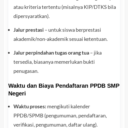
atau kriteria tertentu (misalnya KIP/DTKS bila
dipersyaratkan).
Jalur prestasi
– untuk siswa berprestasi
akademik/non-akademik sesuai ketentuan.
Jalur perpindahan tugas orang tua
– jika
tersedia, biasanya memerlukan bukti
penugasan.
Waktu dan Biaya Pendaftaran PPDB SMP
Negeri
Waktu proses:
mengikuti kalender
PPDB/SPMB (pengumuman, pendaftaran,
verifikasi, pengumuman, daftar ulang).