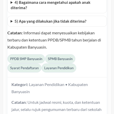
4) Bagaimana cara mengetahui apakah anak
diterima?
5) Apa yang dilakukan jika tidak diterima?
Catatan:
Informasi dapat menyesuaikan kebijakan
terbaru dan ketentuan PPDB/SPMB tahun berjalan di
Kabupaten Banyuasin.
PPDB SMP Banyuasin
SPMB Banyuasin
Syarat Pendaftaran
Layanan Pendidikan
Kategori:
Layanan Pendidikan • Kabupaten
Banyuasin
Catatan:
Untuk jadwal resmi, kuota, dan ketentuan
jalur, selalu rujuk pengumuman terbaru dari sekolah