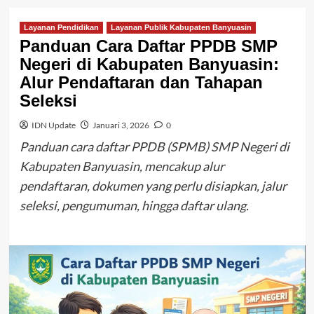
Layanan Pendidikan
Layanan Publik Kabupaten Banyuasin
Panduan Cara Daftar PPDB SMP
Negeri di Kabupaten Banyuasin:
Alur Pendaftaran dan Tahapan
Seleksi
IDN Update
Januari 3, 2026
0
Panduan cara daftar PPDB (SPMB) SMP Negeri di
Kabupaten Banyuasin, mencakup alur
pendaftaran, dokumen yang perlu disiapkan, jalur
seleksi, pengumuman, hingga daftar ulang.