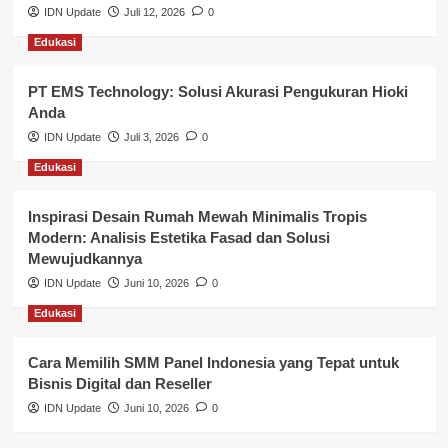
Nasional
IDN Update
Juli 12, 2026
0
Edukasi
Pemerintahan
PT EMS Technology: Solusi Akurasi Pengukuran Hioki
Pendidikan
Anda
Perbankan & Keuangan
IDN Update
Juli 3, 2026
0
Edukasi
Perpajakan & Keuangan
Profil Wilayah Banyuasin
Inspirasi Desain Rumah Mewah Minimalis Tropis
Modern: Analisis Estetika Fasad dan Solusi
Sosial & Budaya
Mewujudkannya
IDN Update
Juni 10, 2026
0
Sosial & Kesejahteraan
Edukasi
SPPG BGN
Cara Memilih SMM Panel Indonesia yang Tepat untuk
Bisnis Digital dan Reseller
IDN Update
Juni 10, 2026
0