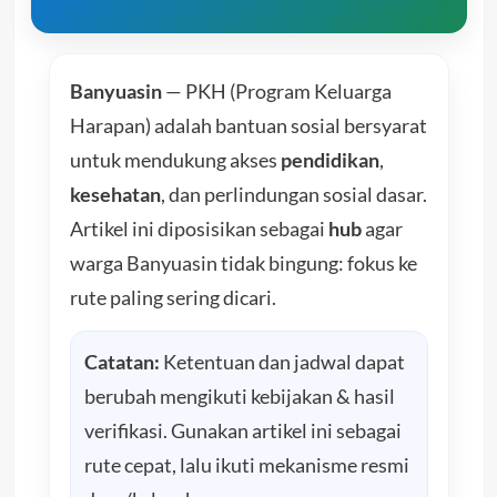
Banyuasin
— PKH (Program Keluarga
Harapan) adalah bantuan sosial bersyarat
untuk mendukung akses
pendidikan
,
kesehatan
, dan perlindungan sosial dasar.
Artikel ini diposisikan sebagai
hub
agar
warga Banyuasin tidak bingung: fokus ke
rute paling sering dicari.
Catatan:
Ketentuan dan jadwal dapat
berubah mengikuti kebijakan & hasil
verifikasi. Gunakan artikel ini sebagai
rute cepat, lalu ikuti mekanisme resmi