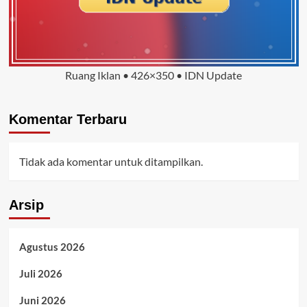
Ruang Iklan • 426×350 • IDN Update
Komentar Terbaru
Tidak ada komentar untuk ditampilkan.
Arsip
Agustus 2026
Juli 2026
Juni 2026