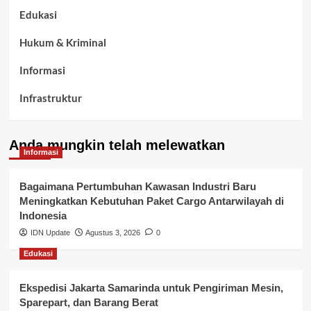
Edukasi
Hukum & Kriminal
Informasi
Infrastruktur
Kelurahan Airbatu
Anda mungkin telah melewatkan
Kepegawaian & ASN Banyuasin
Informasi
Kesehatan
Bagaimana Pertumbuhan Kawasan Industri Baru
Meningkatkan Kebutuhan Paket Cargo Antarwilayah di
Keuangan
Indonesia
IDN Update
Agustus 3, 2026
0
Lalu Lintas
Edukasi
Layanan Pendidikan
Ekspedisi Jakarta Samarinda untuk Pengiriman Mesin,
Layanan Publik Kabupaten Banyuasin
Sparepart, dan Barang Berat