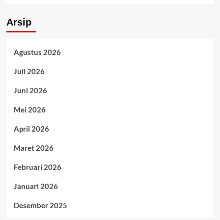
Arsip
Agustus 2026
Juli 2026
Juni 2026
Mei 2026
April 2026
Maret 2026
Februari 2026
Januari 2026
Desember 2025