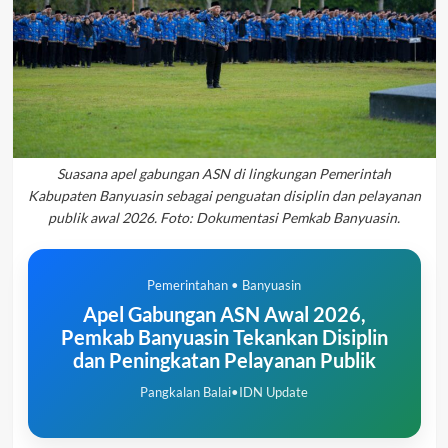
Suasana apel gabungan ASN di lingkungan Pemerintah
Kabupaten Banyuasin sebagai penguatan disiplin dan pelayanan
publik awal 2026. Foto: Dokumentasi Pemkab Banyuasin.
Pemerintahan • Banyuasin
Apel Gabungan ASN Awal 2026,
Pemkab Banyuasin Tekankan Disiplin
dan Peningkatan Pelayanan Publik
Pangkalan Balai
•
IDN Update