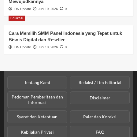
Mewujudkannya
IDN Update
Juni 10, 2026
0
Sosial & Kesejahteraan
Edukasi
SPPG BGN
Cara Memilih SMM Panel Indonesia yang Tepat untuk
Bisnis Digital dan Reseller
IDN Update
Juni 10, 2026
0
Tentang Kami
Redaksi / Tim Editorial
Pedoman Pemberitaan dan
Disclaimer
Informasi
Syarat dan Ketentuan
Ralat dan Koreksi
Kebijakan Privasi
FAQ