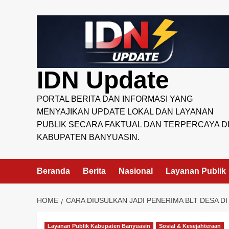
Skip
to
content
IDN Update
PORTAL BERITA DAN INFORMASI YANG
MENYAJIKAN UPDATE LOKAL DAN LAYANAN
PUBLIK SECARA FAKTUAL DAN TERPERCAYA D
KABUPATEN BANYUASIN.
Beranda
Berita
Nasional
Layanan Publik
HOME
CARA DIUSULKAN JADI PENERIMA BLT DESA D
Layanan Publik Kabupaten Banyuasin
Sosial & Kesejahteraan