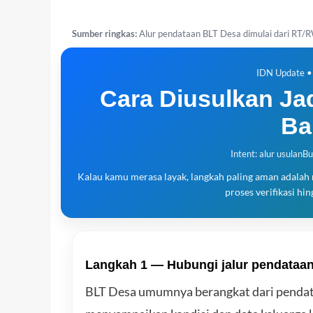
Sumber ringkas:
Alur pendataan BLT Desa dimulai dari RT/RW
IDN Update • 
Cara Diusulkan Ja
Ba
Intent: alur usulan
Bu
Kalau kamu merasa layak, langkah paling aman adala
proses verifikasi hi
Langkah 1 — Hubungi jalur pendataa
BLT Desa umumnya berangkat dari pendata