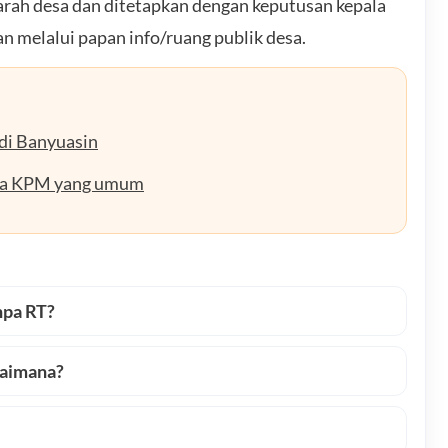
ah desa dan ditetapkan dengan keputusan kepala
n melalui papan info/ruang publik desa.
di Banyuasin
ria KPM yang umum
npa RT?
gaimana?