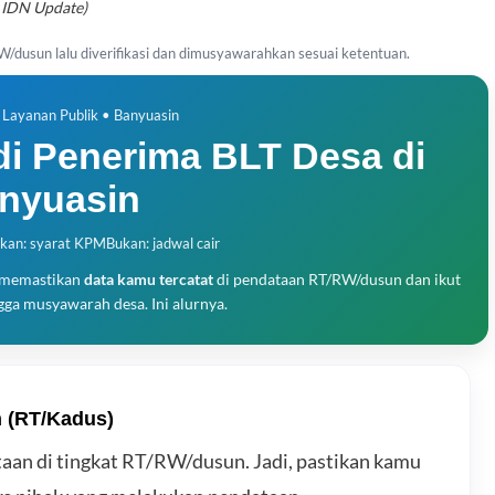
IDN Update)
/dusun lalu diverifikasi dan dimusyawarahkan sesuai ketentuan.
Layanan Publik • Banyuasin
di Penerima BLT Desa di
nyuasin
kan: syarat KPM
Bukan: jadwal cair
h memastikan
data kamu tercatat
di pendataan RT/RW/dusun dan ikut
ngga musyawarah desa. Ini alurnya.
n (RT/Kadus)
an di tingkat RT/RW/dusun. Jadi, pastikan kamu