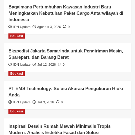
Kesehatan
Bagaimana Pertumbuhan Kawasan Industri Baru
Meningkatkan Kebutuhan Paket Cargo Antarwilayah di
Keuangan
Indonesia
IDN Update
Agustus 3, 2026
0
Lalu Lintas
Edukasi
Layanan Pendidikan
Ekspedisi Jakarta Samarinda untuk Pengiriman Mesin,
Layanan Publik Kabupaten Banyuasin
Sparepart, dan Barang Berat
Nasional
IDN Update
Juli 12, 2026
0
Edukasi
Pemerintahan
PT EMS Technology: Solusi Akurasi Pengukuran Hioki
Pendidikan
Anda
Perbankan & Keuangan
IDN Update
Juli 3, 2026
0
Edukasi
Perpajakan & Keuangan
Profil Wilayah Banyuasin
Inspirasi Desain Rumah Mewah Minimalis Tropis
Modern: Analisis Estetika Fasad dan Solusi