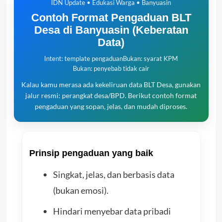
IDN Update • Edukasi Warga • Banyuasin
Contoh Format Pengaduan BLT
Desa di Banyuasin (Keberatan
Data)
Intent: template pengaduan
Bukan: syarat KPM
Bukan: penyebab tidak cair
Kalau kamu merasa ada kekeliruan data BLT Desa, gunakan
jalur resmi: perangkat desa/BPD. Berikut contoh format
pengaduan yang sopan, jelas, dan mudah diproses.
Prinsip pengaduan yang baik
Singkat, jelas, dan berbasis data
(bukan emosi).
Hindari menyebar data pribadi