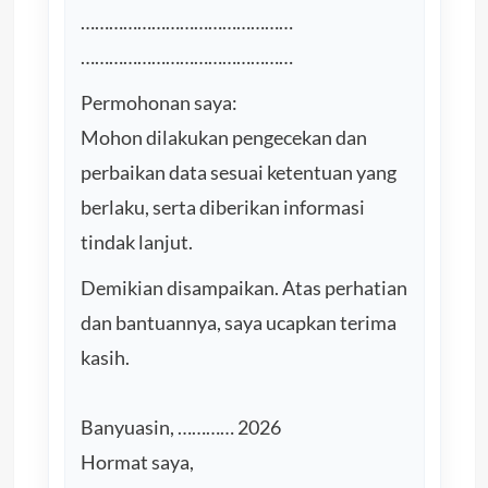
………………………………………
………………………………………
Permohonan saya:
Mohon dilakukan pengecekan dan
perbaikan data sesuai ketentuan yang
berlaku, serta diberikan informasi
tindak lanjut.
Demikian disampaikan. Atas perhatian
dan bantuannya, saya ucapkan terima
kasih.
Banyuasin, ………… 2026
Hormat saya,