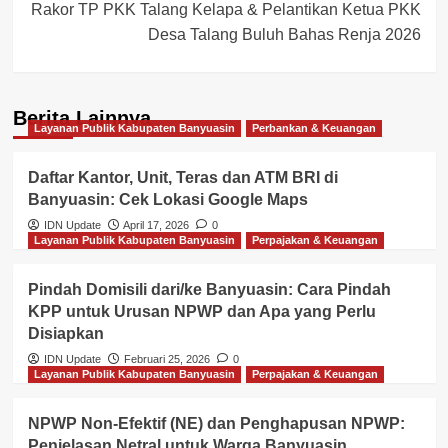
Rakor TP PKK Talang Kelapa & Pelantikan Ketua PKK
Desa Talang Buluh Bahas Renja 2026
Berita Lainnya
Layanan Publik Kabupaten Banyuasin
Perbankan & Keuangan
Daftar Kantor, Unit, Teras dan ATM BRI di
Banyuasin: Cek Lokasi Google Maps
IDN Update
April 17, 2026
0
Layanan Publik Kabupaten Banyuasin
Perpajakan & Keuangan
Pindah Domisili dari/ke Banyuasin: Cara Pindah
KPP untuk Urusan NPWP dan Apa yang Perlu
Disiapkan
IDN Update
Februari 25, 2026
0
Layanan Publik Kabupaten Banyuasin
Perpajakan & Keuangan
NPWP Non-Efektif (NE) dan Penghapusan NPWP:
Penjelasan Netral untuk Warga Banyuasin