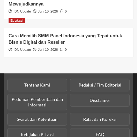
Sosial & Budaya
Mewujudkannya
IDN Update
Juni 10, 2026
0
Sosial & Kesejahteraan
Edukasi
SPPG BGN
Cara Memilih SMM Panel Indonesia yang Tepat untuk
Bisnis Digital dan Reseller
IDN Update
Juni 10, 2026
0
Tentang Kami
Redaksi / Tim Editorial
Pedoman Pemberitaan dan
Disclaimer
Informasi
Syarat dan Ketentuan
Ralat dan Koreksi
Kebijakan Privasi
FAQ