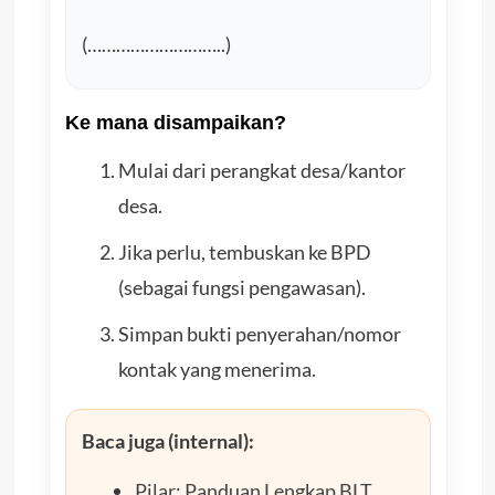
(………………………..)
Ke mana disampaikan?
Mulai dari perangkat desa/kantor
desa.
Jika perlu, tembuskan ke BPD
(sebagai fungsi pengawasan).
Simpan bukti penyerahan/nomor
kontak yang menerima.
Baca juga (internal):
Pilar: Panduan Lengkap BLT