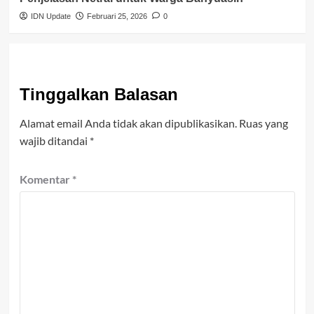
IDN Update
Februari 25, 2026
0
Tinggalkan Balasan
Alamat email Anda tidak akan dipublikasikan.
Ruas yang
wajib ditandai
*
Komentar
*