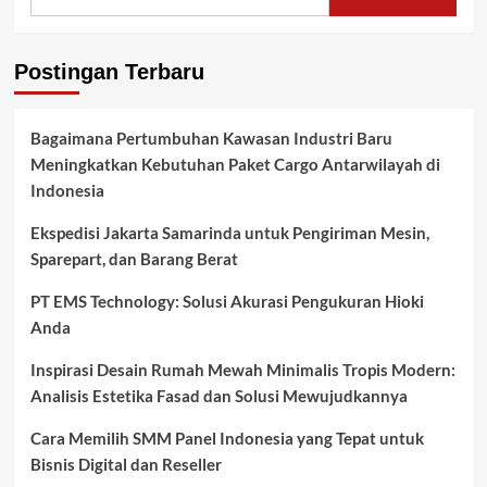
Postingan Terbaru
Bagaimana Pertumbuhan Kawasan Industri Baru
Meningkatkan Kebutuhan Paket Cargo Antarwilayah di
Indonesia
Ekspedisi Jakarta Samarinda untuk Pengiriman Mesin,
Sparepart, dan Barang Berat
PT EMS Technology: Solusi Akurasi Pengukuran Hioki
Anda
Inspirasi Desain Rumah Mewah Minimalis Tropis Modern:
Analisis Estetika Fasad dan Solusi Mewujudkannya
Cara Memilih SMM Panel Indonesia yang Tepat untuk
Bisnis Digital dan Reseller