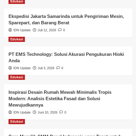
Edukasi
Layanan Pendidikan
Ekspedisi Jakarta Samarinda untuk Pengiriman Mesin,
Layanan Publik Kabupaten Banyuasin
Sparepart, dan Barang Berat
Nasional
IDN Update
Juli 12, 2026
0
Edukasi
Pemerintahan
PT EMS Technology: Solusi Akurasi Pengukuran Hioki
Pendidikan
Anda
Perbankan & Keuangan
IDN Update
Juli 3, 2026
0
Edukasi
Perpajakan & Keuangan
Profil Wilayah Banyuasin
Inspirasi Desain Rumah Mewah Minimalis Tropis
Modern: Analisis Estetika Fasad dan Solusi
Sosial & Budaya
Mewujudkannya
IDN Update
Juni 10, 2026
0
Sosial & Kesejahteraan
Edukasi
SPPG BGN