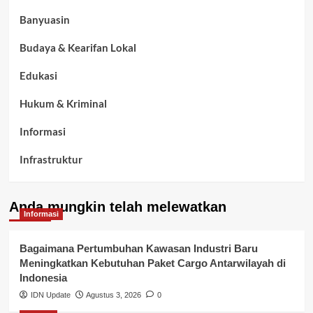
Banyuasin
Budaya & Kearifan Lokal
Edukasi
Hukum & Kriminal
Informasi
Infrastruktur
Kelurahan Airbatu
Anda mungkin telah melewatkan
Kepegawaian & ASN Banyuasin
Informasi
Kesehatan
Bagaimana Pertumbuhan Kawasan Industri Baru
Meningkatkan Kebutuhan Paket Cargo Antarwilayah di
Keuangan
Indonesia
IDN Update
Agustus 3, 2026
0
Lalu Lintas