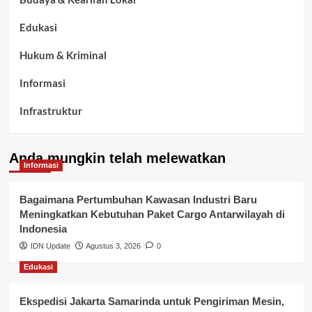
Edukasi
Hukum & Kriminal
Informasi
Infrastruktur
Kelurahan Airbatu
Anda mungkin telah melewatkan
Kepegawaian & ASN Banyuasin
Informasi
Kesehatan
Bagaimana Pertumbuhan Kawasan Industri Baru
Meningkatkan Kebutuhan Paket Cargo Antarwilayah di
Keuangan
Indonesia
IDN Update
Agustus 3, 2026
0
Lalu Lintas
Edukasi
Layanan Pendidikan
Ekspedisi Jakarta Samarinda untuk Pengiriman Mesin,
Layanan Publik Kabupaten Banyuasin