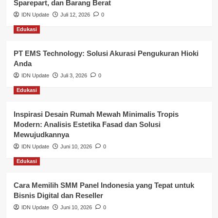
Sparepart, dan Barang Berat
Nasional
IDN Update
Juli 12, 2026
0
Edukasi
Pemerintahan
PT EMS Technology: Solusi Akurasi Pengukuran Hioki
Pendidikan
Anda
Perbankan & Keuangan
IDN Update
Juli 3, 2026
0
Edukasi
Perpajakan & Keuangan
Profil Wilayah Banyuasin
Inspirasi Desain Rumah Mewah Minimalis Tropis
Modern: Analisis Estetika Fasad dan Solusi
Sosial & Budaya
Mewujudkannya
IDN Update
Juni 10, 2026
0
Sosial & Kesejahteraan
Edukasi
SPPG BGN
Cara Memilih SMM Panel Indonesia yang Tepat untuk
Bisnis Digital dan Reseller
IDN Update
Juni 10, 2026
0