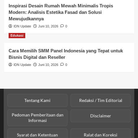
Profil Wilayah Banyuasin
Inspirasi Desain Rumah Mewah Minimalis Tropis
Modern: Analisis Estetika Fasad dan Solusi
Sosial & Budaya
Mewujudkannya
IDN Update
Juni 10, 2026
0
Sosial & Kesejahteraan
Edukasi
SPPG BGN
Cara Memilih SMM Panel Indonesia yang Tepat untuk
Bisnis Digital dan Reseller
IDN Update
Juni 10, 2026
0
Tentang Kami
Redaksi / Tim Editorial
Pedoman Pemberitaan dan
Disclaimer
Informasi
Syarat dan Ketentuan
Ralat dan Koreksi