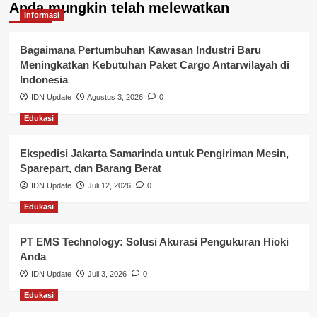
Anda mungkin telah melewatkan
Kepegawaian & ASN Banyuasin
Informasi
Kesehatan
Bagaimana Pertumbuhan Kawasan Industri Baru
Meningkatkan Kebutuhan Paket Cargo Antarwilayah di
Keuangan
Indonesia
IDN Update
Agustus 3, 2026
0
Lalu Lintas
Edukasi
Layanan Pendidikan
Ekspedisi Jakarta Samarinda untuk Pengiriman Mesin,
Layanan Publik Kabupaten Banyuasin
Sparepart, dan Barang Berat
Nasional
IDN Update
Juli 12, 2026
0
Edukasi
Pemerintahan
PT EMS Technology: Solusi Akurasi Pengukuran Hioki
Pendidikan
Anda
Perbankan & Keuangan
IDN Update
Juli 3, 2026
0
Edukasi
Perpajakan & Keuangan