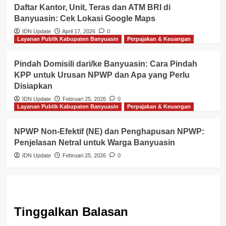
Daftar Kantor, Unit, Teras dan ATM BRI di
Banyuasin: Cek Lokasi Google Maps
IDN Update
April 17, 2026
0
Layanan Publik Kabupaten Banyuasin
Perpajakan & Keuangan
Pindah Domisili dari/ke Banyuasin: Cara Pindah
KPP untuk Urusan NPWP dan Apa yang Perlu
Disiapkan
IDN Update
Februari 25, 2026
0
Layanan Publik Kabupaten Banyuasin
Perpajakan & Keuangan
NPWP Non-Efektif (NE) dan Penghapusan NPWP:
Penjelasan Netral untuk Warga Banyuasin
IDN Update
Februari 25, 2026
0
Tinggalkan Balasan