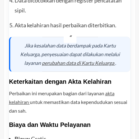
Data dicocokkan dengan register pencatatan
sipil.
Akta kelahiran hasil perbaikan diterbitkan.
Jika kesalahan data berdampak pada Kartu
Keluarga, penyesuaian dapat dilakukan melalui
layanan
perubahan data di Kartu Keluarga
.
Keterkaitan dengan Akta Kelahiran
Perbaikan ini merupakan bagian dari layanan
akta
kelahiran
untuk memastikan data kependudukan sesuai
dan sah.
Biaya dan Waktu Pelayanan
Biaya:
Gratis.