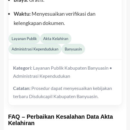
Waktu:
Menyesuaikan verifikasi dan
kelengkapan dokumen.
Layanan Publik
Akta Kelahiran
Administrasi Kependudukan
Banyuasin
Kategori:
Layanan Publik Kabupaten Banyuasin •
Administrasi Kependudukan
Catatan:
Prosedur dapat menyesuaikan kebijakan
terbaru Disdukcapil Kabupaten Banyuasin.
FAQ – Perbaikan Kesalahan Data Akta
Kelahiran