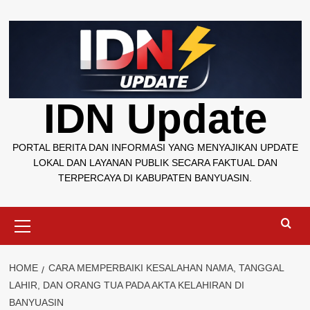
Skip
to
content
IDN Update
PORTAL BERITA DAN INFORMASI YANG MENYAJIKAN UPDATE
LOKAL DAN LAYANAN PUBLIK SECARA FAKTUAL DAN
TERPERCAYA DI KABUPATEN BANYUASIN.
Primary
Menu
HOME
CARA MEMPERBAIKI KESALAHAN NAMA, TANGGAL
LAHIR, DAN ORANG TUA PADA AKTA KELAHIRAN DI
BANYUASIN