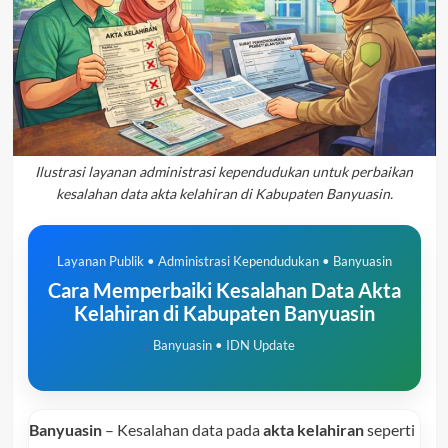
Ilustrasi layanan administrasi kependudukan untuk perbaikan
kesalahan data akta kelahiran di Kabupaten Banyuasin.
Layanan Publik • Administrasi Kependudukan • Banyuasin
Cara Memperbaiki Kesalahan Data Akta
Kelahiran di Kabupaten Banyuasin
Banyuasin • IDN Update
Banyuasin
– Kesalahan data pada
akta kelahiran
seperti