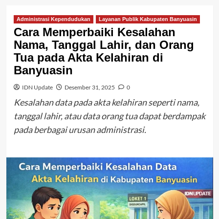
Administrasi Kependudukan
Layanan Publik Kabupaten Banyuasin
Cara Memperbaiki Kesalahan
Nama, Tanggal Lahir, dan Orang
Tua pada Akta Kelahiran di
Banyuasin
IDN Update
Desember 31, 2025
0
Kesalahan data pada akta kelahiran seperti nama,
tanggal lahir, atau data orang tua dapat berdampak
pada berbagai urusan administrasi.