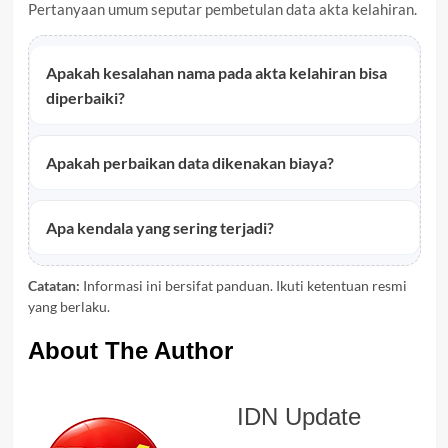
Pertanyaan umum seputar pembetulan data akta kelahiran.
Apakah kesalahan nama pada akta kelahiran bisa
diperbaiki?
Apakah perbaikan data dikenakan biaya?
Apa kendala yang sering terjadi?
Catatan:
Informasi ini bersifat panduan. Ikuti ketentuan resmi
yang berlaku.
About The Author
IDN Update