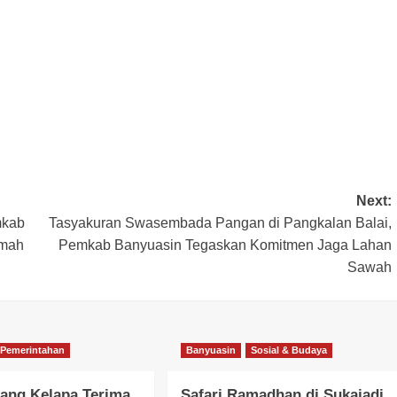
Next:
mkab
Tasyakuran Swasembada Pangan di Pangkalan Balai,
umah
Pemkab Banyuasin Tegaskan Komitmen Jaga Lahan
Sawah
Pemerintahan
Banyuasin
Sosial & Budaya
ang Kelapa Terima
Safari Ramadhan di Sukajadi