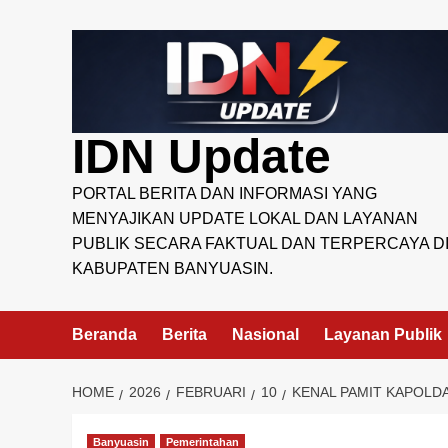
Skip
to
content
IDN Update
PORTAL BERITA DAN INFORMASI YANG
MENYAJIKAN UPDATE LOKAL DAN LAYANAN
PUBLIK SECARA FAKTUAL DAN TERPERCAYA D
KABUPATEN BANYUASIN.
Beranda
Berita
Nasional
Layanan Publik
HOME
2026
FEBRUARI
10
KENAL PAMIT KAPOLD
Banyuasin
Pemerintahan