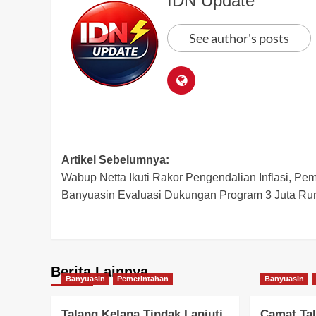
IDN Update
See author's posts
Post
Artikel Sebelumnya:
Wabup Netta Ikuti Rakor Pengendalian Inflasi, Pe
navigation
Banyuasin Evaluasi Dukungan Program 3 Juta R
Berita Lainnya
Banyuasin
Pemerintahan
Banyuasin
Talang Kelapa Tindak Lanjuti
Camat Tal