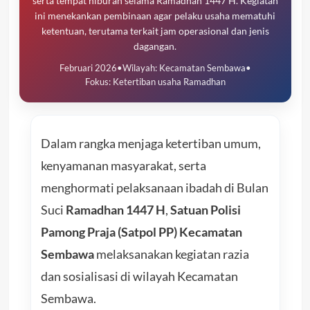
serta tempat hiburan selama Ramadhan 1447 H. Kegiatan
ini menekankan pembinaan agar pelaku usaha mematuhi
ketentuan, terutama terkait jam operasional dan jenis
dagangan.
Februari 2026
•
Wilayah: Kecamatan Sembawa
•
Fokus: Ketertiban usaha Ramadhan
Dalam rangka menjaga ketertiban umum,
kenyamanan masyarakat, serta
menghormati pelaksanaan ibadah di Bulan
Suci
Ramadhan 1447 H
,
Satuan Polisi
Pamong Praja (Satpol PP) Kecamatan
Sembawa
melaksanakan kegiatan razia
dan sosialisasi di wilayah Kecamatan
Sembawa.