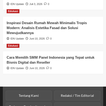
Perbankan & Keuangan
IDN Update
Juli 3, 2026
0
Edukasi
Perpajakan & Keuangan
Profil Wilayah Banyuasin
Inspirasi Desain Rumah Mewah Minimalis Tropis
Modern: Analisis Estetika Fasad dan Solusi
Sosial & Budaya
Mewujudkannya
IDN Update
Juni 10, 2026
0
Sosial & Kesejahteraan
Edukasi
SPPG BGN
Cara Memilih SMM Panel Indonesia yang Tepat untuk
Bisnis Digital dan Reseller
IDN Update
Juni 10, 2026
0
Tentang Kami
Redaksi / Tim Editorial