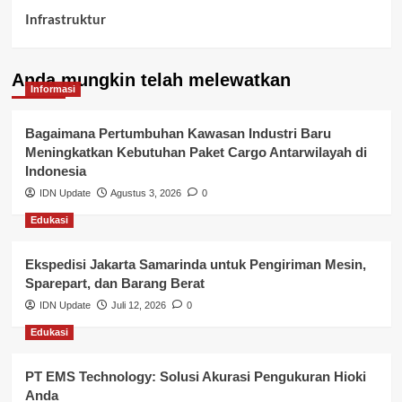
Infrastruktur
Kelurahan Airbatu
Anda mungkin telah melewatkan
Kepegawaian & ASN Banyuasin
Informasi
Kesehatan
Bagaimana Pertumbuhan Kawasan Industri Baru
Meningkatkan Kebutuhan Paket Cargo Antarwilayah di
Keuangan
Indonesia
IDN Update
Agustus 3, 2026
0
Lalu Lintas
Edukasi
Layanan Pendidikan
Ekspedisi Jakarta Samarinda untuk Pengiriman Mesin,
Layanan Publik Kabupaten Banyuasin
Sparepart, dan Barang Berat
Nasional
IDN Update
Juli 12, 2026
0
Edukasi
Pemerintahan
PT EMS Technology: Solusi Akurasi Pengukuran Hioki
Pendidikan
Anda