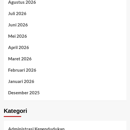
Agustus 2026
Juli 2026
Juni 2026
Mei 2026
April 2026
Maret 2026
Februari 2026
Januari 2026
Desember 2025
Kategori
Administrasi Kependudukan