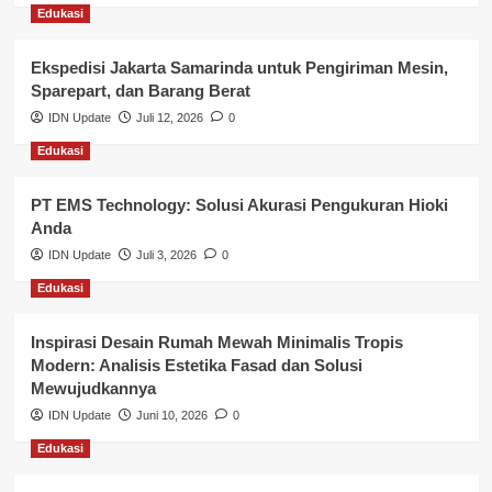
Edukasi
Layanan Pendidikan
Ekspedisi Jakarta Samarinda untuk Pengiriman Mesin,
Layanan Publik Kabupaten Banyuasin
Sparepart, dan Barang Berat
Nasional
IDN Update
Juli 12, 2026
0
Edukasi
Pemerintahan
PT EMS Technology: Solusi Akurasi Pengukuran Hioki
Pendidikan
Anda
Perbankan & Keuangan
IDN Update
Juli 3, 2026
0
Edukasi
Perpajakan & Keuangan
Profil Wilayah Banyuasin
Inspirasi Desain Rumah Mewah Minimalis Tropis
Modern: Analisis Estetika Fasad dan Solusi
Sosial & Budaya
Mewujudkannya
IDN Update
Juni 10, 2026
0
Sosial & Kesejahteraan
Edukasi
SPPG BGN