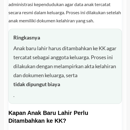
administrasi kependudukan agar data anak tercatat
secara resmi dalam keluarga. Proses ini dilakukan setelah
anak memiliki dokumen kelahiran yang sah.
Ringkasnya
Anak baru lahir harus ditambahkan ke KK agar
tercatat sebagai anggota keluarga. Proses ini
dilakukan dengan melampirkan akta kelahiran
dan dokumen keluarga, serta
tidak dipungut biaya
.
Kapan Anak Baru Lahir Perlu
Ditambahkan ke KK?