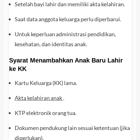
Setelah bayi lahir dan memiliki akta kelahiran.
Saat data anggota keluarga perlu diperbarui.
Untuk keperluan administrasi pendidikan,
kesehatan, dan identitas anak.
Syarat Menambahkan Anak Baru Lahir
ke KK
Kartu Keluarga (KK) lama.
Akta kelahiran anak
.
KTP elektronik orang tua.
Dokumen pendukung lain sesuai ketentuan (jika
diperlukan).