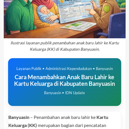
Ilustrasi layanan publik penambahan anak baru lahir ke Kartu
Keluarga (KK) di Kabupaten Banyuasin.
Layanan Publik • Administrasi Kependudukan • Banyuasin
Cara Menambahkan Anak Baru Lahir ke
Kartu Keluarga di Kabupaten Banyuasin
Banyuasin • IDN Update
Banyuasin
– Penambahan anak baru lahir ke
Kartu
Keluarga (KK)
merupakan bagian dari pencatatan