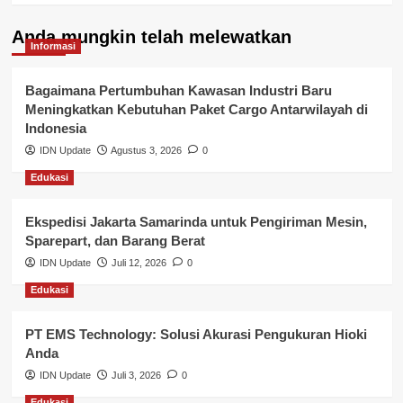
Kelurahan Airbatu
Anda mungkin telah melewatkan
Kepegawaian & ASN Banyuasin
Informasi
Kesehatan
Bagaimana Pertumbuhan Kawasan Industri Baru
Meningkatkan Kebutuhan Paket Cargo Antarwilayah di
Keuangan
Indonesia
IDN Update
Agustus 3, 2026
0
Lalu Lintas
Edukasi
Layanan Pendidikan
Ekspedisi Jakarta Samarinda untuk Pengiriman Mesin,
Layanan Publik Kabupaten Banyuasin
Sparepart, dan Barang Berat
Nasional
IDN Update
Juli 12, 2026
0
Edukasi
Pemerintahan
PT EMS Technology: Solusi Akurasi Pengukuran Hioki
Pendidikan
Anda
Perbankan & Keuangan
IDN Update
Juli 3, 2026
0
Edukasi