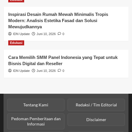
Perpajakan & Keuangan
Profil Wilayah Banyuasin
Inspirasi Desain Rumah Mewah Minimalis Tropis
Modern: Analisis Estetika Fasad dan Solusi
Sosial & Budaya
Mewujudkannya
IDN Update
Juni 10, 2026
0
Sosial & Kesejahteraan
Edukasi
SPPG BGN
Cara Memilih SMM Panel Indonesia yang Tepat untuk
Bisnis Digital dan Reseller
IDN Update
Juni 10, 2026
0
Tentang Kami
Redaksi / Tim Editorial
Pedoman Pemberitaan dan
Disclaimer
Informasi