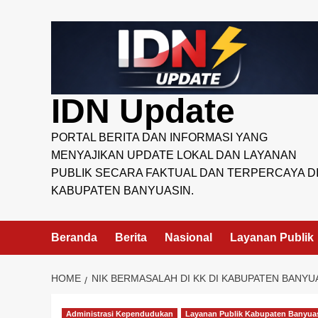
Skip
to
content
IDN Update
PORTAL BERITA DAN INFORMASI YANG
MENYAJIKAN UPDATE LOKAL DAN LAYANAN
PUBLIK SECARA FAKTUAL DAN TERPERCAYA D
KABUPATEN BANYUASIN.
Beranda
Berita
Nasional
Layanan Publik
HOME
NIK BERMASALAH DI KK DI KABUPATEN BANYU
Administrasi Kependudukan
Layanan Publik Kabupaten Banyua