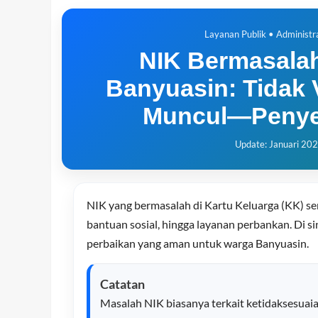
Layanan Publik • Administ
NIK Bermasalah
Banyuasin: Tidak V
Muncul—Penyeb
Update: Januari 20
NIK yang bermasalah di Kartu Keluarga (KK) seri
bantuan sosial, hingga layanan perbankan. Di 
perbaikan yang aman untuk warga Banyuasin.
Catatan
Masalah NIK biasanya terkait ketidaksesuaia