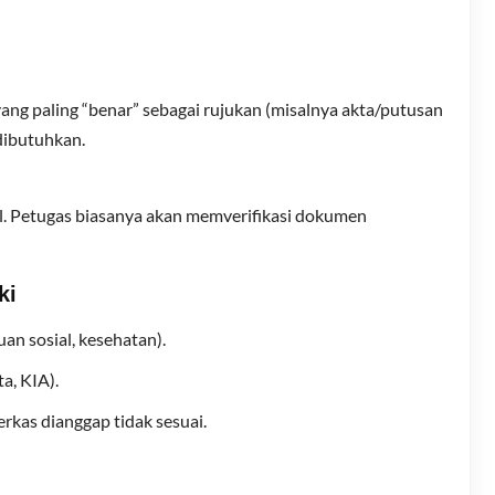
ang paling “benar” sebagai rujukan (misalnya akta/putusan
dibutuhkan.
l. Petugas biasanya akan memverifikasi dokumen
ki
uan sosial, kesehatan).
a, KIA).
erkas dianggap tidak sesuai.