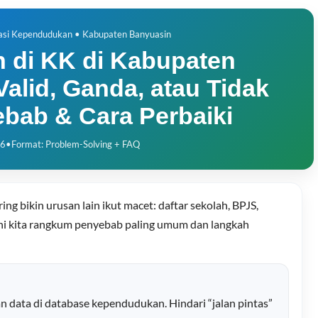
rasi Kependudukan • Kabupaten Banyuasin
 di KK di Kabupaten
alid, Ganda, atau Tidak
ab & Cara Perbaiki
26
•
Format: Problem-Solving + FAQ
ng bikin urusan lain ikut macet: daftar sekolah, BPJS,
sini kita rangkum penyebab paling umum dan langkah
n data di database kependudukan. Hindari “jalan pintas”