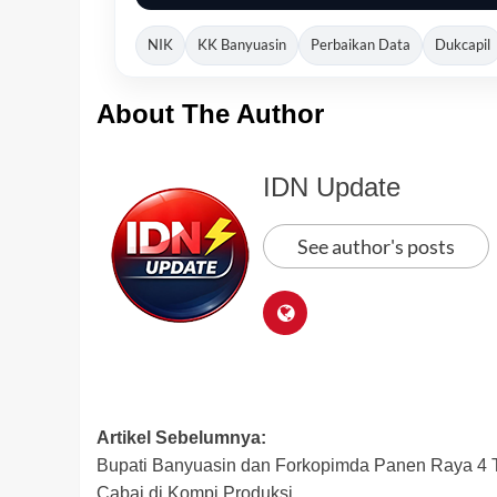
NIK
KK Banyuasin
Perbaikan Data
Dukcapil
About The Author
IDN Update
See author's posts
Post
Artikel Sebelumnya:
Bupati Banyuasin dan Forkopimda Panen Raya 4 
navigation
Cabai di Kompi Produksi