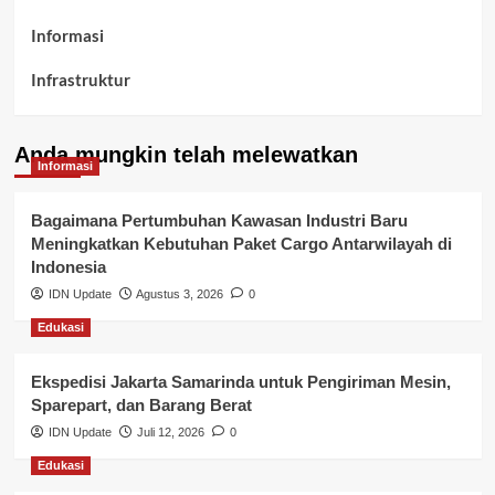
Informasi
Infrastruktur
Kelurahan Airbatu
Anda mungkin telah melewatkan
Kepegawaian & ASN Banyuasin
Informasi
Kesehatan
Bagaimana Pertumbuhan Kawasan Industri Baru
Meningkatkan Kebutuhan Paket Cargo Antarwilayah di
Keuangan
Indonesia
IDN Update
Agustus 3, 2026
0
Lalu Lintas
Edukasi
Layanan Pendidikan
Ekspedisi Jakarta Samarinda untuk Pengiriman Mesin,
Layanan Publik Kabupaten Banyuasin
Sparepart, dan Barang Berat
Nasional
IDN Update
Juli 12, 2026
0
Edukasi
Pemerintahan