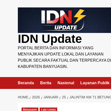
Skip
to
content
IDN Update
PORTAL BERITA DAN INFORMASI YANG
MENYAJIKAN UPDATE LOKAL DAN LAYANAN
PUBLIK SECARA FAKTUAL DAN TERPERCAYA D
KABUPATEN BANYUASIN.
Beranda
Berita
Nasional
Layanan Publik
HOME
2026
JANUARI
25
JALINTIM KM 71 BETUN
Banyuasin
Lalu Lintas