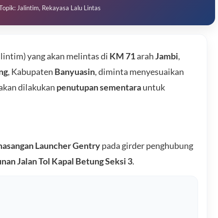
Topik: Jalintim, Rekayasa Lalu Lintas
lintim) yang akan melintas di
KM 71
arah
Jambi
,
ng
, Kabupaten
Banyuasin
, diminta menyesuaikan
 akan dilakukan
penutupan sementara
untuk
asangan Launcher Gentry
pada girder penghubung
an Jalan Tol Kapal Betung Seksi 3
.