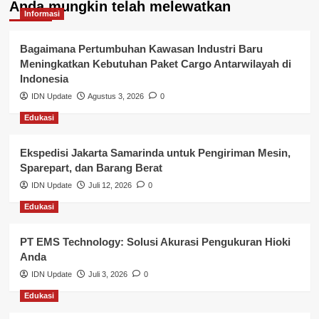
Anda mungkin telah melewatkan
Kepegawaian & ASN Banyuasin
Informasi
Kesehatan
Bagaimana Pertumbuhan Kawasan Industri Baru
Meningkatkan Kebutuhan Paket Cargo Antarwilayah di
Keuangan
Indonesia
IDN Update
Agustus 3, 2026
0
Lalu Lintas
Edukasi
Layanan Pendidikan
Ekspedisi Jakarta Samarinda untuk Pengiriman Mesin,
Layanan Publik Kabupaten Banyuasin
Sparepart, dan Barang Berat
Nasional
IDN Update
Juli 12, 2026
0
Edukasi
Pemerintahan
PT EMS Technology: Solusi Akurasi Pengukuran Hioki
Pendidikan
Anda
Perbankan & Keuangan
IDN Update
Juli 3, 2026
0
Edukasi
Perpajakan & Keuangan