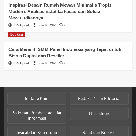
Profil Wilayah Banyuasin
Inspirasi Desain Rumah Mewah Minimalis Tropis
Modern: Analisis Estetika Fasad dan Solusi
Sosial & Budaya
Mewujudkannya
IDN Update
Juni 10, 2026
0
Sosial & Kesejahteraan
Edukasi
SPPG BGN
Cara Memilih SMM Panel Indonesia yang Tepat untuk
Bisnis Digital dan Reseller
IDN Update
Juni 10, 2026
0
Tentang Kami
Redaksi / Tim Editorial
Pedoman Pemberitaan dan
Disclaimer
Informasi
Syarat dan Ketentuan
Ralat dan Koreksi