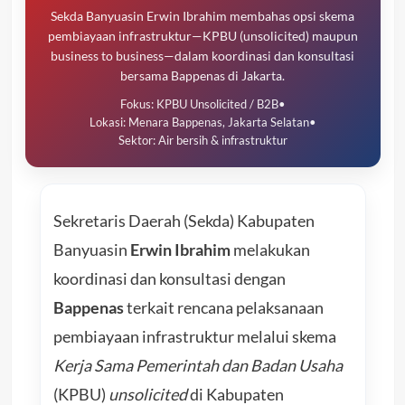
Sekda Banyuasin Erwin Ibrahim membahas opsi skema
pembiayaan infrastruktur—KPBU (unsolicited) maupun
business to business—dalam koordinasi dan konsultasi
bersama Bappenas di Jakarta.
Fokus: KPBU Unsolicited / B2B
•
Lokasi: Menara Bappenas, Jakarta Selatan
•
Sektor: Air bersih & infrastruktur
Sekretaris Daerah (Sekda) Kabupaten
Banyuasin
Erwin Ibrahim
melakukan
koordinasi dan konsultasi dengan
Bappenas
terkait rencana pelaksanaan
pembiayaan infrastruktur melalui skema
Kerja Sama Pemerintah dan Badan Usaha
(KPBU)
unsolicited
di Kabupaten