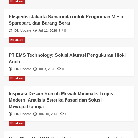
Edukasi
Layanan Pendidikan
Ekspedisi Jakarta Samarinda untuk Pengiriman Mesin,
Layanan Publik Kabupaten Banyuasin
Sparepart, dan Barang Berat
Nasional
IDN Update
Juli 12, 2026
0
Edukasi
Pemerintahan
PT EMS Technology: Solusi Akurasi Pengukuran Hioki
Pendidikan
Anda
Perbankan & Keuangan
IDN Update
Juli 3, 2026
0
Edukasi
Perpajakan & Keuangan
Profil Wilayah Banyuasin
Inspirasi Desain Rumah Mewah Minimalis Tropis
Modern: Analisis Estetika Fasad dan Solusi
Sosial & Budaya
Mewujudkannya
IDN Update
Juni 10, 2026
0
Sosial & Kesejahteraan
Edukasi
SPPG BGN