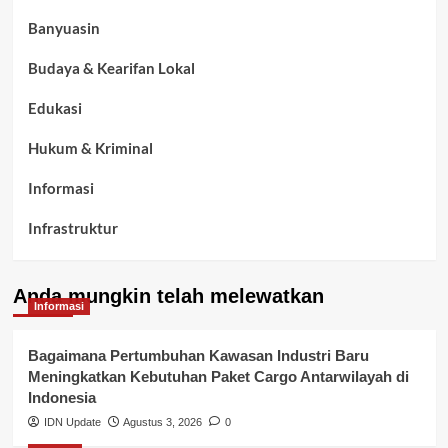
Banyuasin
Budaya & Kearifan Lokal
Edukasi
Hukum & Kriminal
Informasi
Infrastruktur
Kelurahan Airbatu
Anda mungkin telah melewatkan
Kepegawaian & ASN Banyuasin
Informasi
Kesehatan
Bagaimana Pertumbuhan Kawasan Industri Baru
Meningkatkan Kebutuhan Paket Cargo Antarwilayah di
Keuangan
Indonesia
IDN Update
Agustus 3, 2026
0
Lalu Lintas