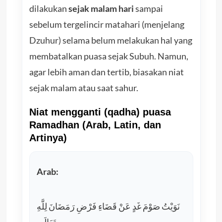
dilakukan
sejak malam hari
sampai
sebelum tergelincir matahari (menjelang
Dzuhur) selama belum melakukan hal yang
membatalkan puasa sejak Subuh. Namun,
agar lebih aman dan tertib, biasakan niat
sejak malam atau saat sahur.
Niat mengganti (qadha) puasa
Ramadhan (Arab, Latin, dan
Artinya)
Arab:
نَوَيْتُ صَوْمَ غَدٍ عَنْ قَضَاءِ فَرْضِ رَمَضَانَ لِلَّهِ
تَعَالَى