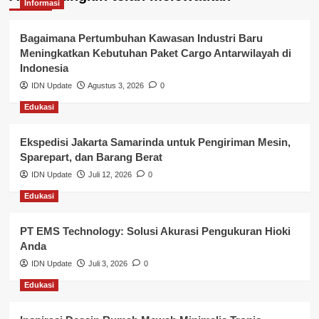
Kepegawaian & ASN Banyuasin
Informasi
Kesehatan
Bagaimana Pertumbuhan Kawasan Industri Baru
Meningkatkan Kebutuhan Paket Cargo Antarwilayah di
Keuangan
Indonesia
IDN Update
Agustus 3, 2026
0
Lalu Lintas
Edukasi
Layanan Pendidikan
Ekspedisi Jakarta Samarinda untuk Pengiriman Mesin,
Layanan Publik Kabupaten Banyuasin
Sparepart, dan Barang Berat
Nasional
IDN Update
Juli 12, 2026
0
Edukasi
Pemerintahan
PT EMS Technology: Solusi Akurasi Pengukuran Hioki
Pendidikan
Anda
Perbankan & Keuangan
IDN Update
Juli 3, 2026
0
Edukasi
Perpajakan & Keuangan
Profil Wilayah Banyuasin