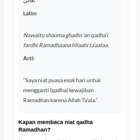
Latin:
Nawaitu shauma ghadin ‘an qadha’i
fardhi Ramadhaana lillaahi ta‘aalaa.
Arti:
“Saya niat puasa esok hari untuk
mengganti (qadha) kewajiban
Ramadhan karena Allah Ta’ala.”
Kapan membaca niat qadha
Ramadhan?