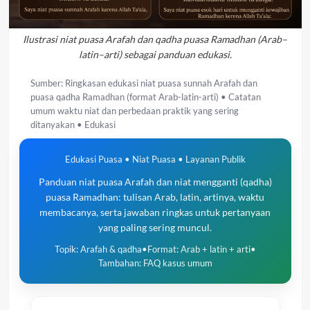
Ilustrasi niat puasa Arafah dan qadha puasa Ramadhan (Arab–
latin–arti) sebagai panduan edukasi.
Sumber: Ringkasan edukasi niat puasa sunnah Arafah dan
puasa qadha Ramadhan (format Arab-latin-arti) • Catatan
umum waktu niat dan perbedaan praktik yang sering
ditanyakan • Edukasi
Edukasi Puasa • Niat Puasa • Layanan Publik
Panduan niat puasa Arafah dan niat mengganti (qadha)
puasa Ramadhan: tulisan Arab, latin, artinya, waktu
membacanya, serta jawaban ringkas untuk pertanyaan
yang paling sering muncul.
Topik: Arafah & qadha
•
Format: Arab + latin + arti
•
Tambahan: FAQ kasus umum