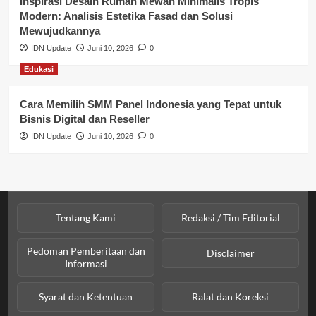
Inspirasi Desain Rumah Mewah Minimalis Tropis
Modern: Analisis Estetika Fasad dan Solusi
Sosial & Budaya
Mewujudkannya
IDN Update
Juni 10, 2026
0
Sosial & Kesejahteraan
Edukasi
SPPG BGN
Cara Memilih SMM Panel Indonesia yang Tepat untuk
Bisnis Digital dan Reseller
IDN Update
Juni 10, 2026
0
Tentang Kami
Redaksi / Tim Editorial
Pedoman Pemberitaan dan
Disclaimer
Informasi
Syarat dan Ketentuan
Ralat dan Koreksi