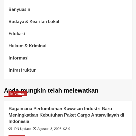
Banyuasin
Budaya & Kearifan Lokal
Edukasi
Hukum & Kriminal
Informasi
Infrastruktur
Kelurahan Airbatu
Anda mungkin telah melewatkan
Kepegawaian & ASN Banyuasin
Informasi
Kesehatan
Bagaimana Pertumbuhan Kawasan Industri Baru
Meningkatkan Kebutuhan Paket Cargo Antarwilayah di
Keuangan
Indonesia
IDN Update
Agustus 3, 2026
0
Lalu Lintas