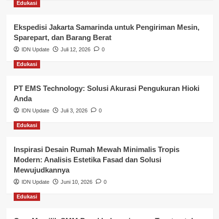
Edukasi
Layanan Pendidikan
Ekspedisi Jakarta Samarinda untuk Pengiriman Mesin,
Layanan Publik Kabupaten Banyuasin
Sparepart, dan Barang Berat
Nasional
IDN Update
Juli 12, 2026
0
Edukasi
Pemerintahan
PT EMS Technology: Solusi Akurasi Pengukuran Hioki
Pendidikan
Anda
Perbankan & Keuangan
IDN Update
Juli 3, 2026
0
Edukasi
Perpajakan & Keuangan
Profil Wilayah Banyuasin
Inspirasi Desain Rumah Mewah Minimalis Tropis
Modern: Analisis Estetika Fasad dan Solusi
Sosial & Budaya
Mewujudkannya
IDN Update
Juni 10, 2026
0
Sosial & Kesejahteraan
Edukasi
SPPG BGN