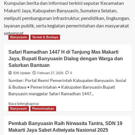
Kumpulan berita dan informasi terkini seputar Kecamatan
Makarti Jaya, Kabupaten Banyuasin, Sumatera Selatan,
meliputi pembangunan infrastruktur, pendidikan, lingkungan,
layanan publik, serta kegiatan pemerintahan dan masyarakat
setempat.
Banyuasin
Sosial & Budaya
Safari Ramadhan 1447 H di Tanjung Mas Makarti
Jaya, Bupati Banyuasin Dialog dengan Warga dan
Salurkan Bantuan
IDN Update
Februari 27, 2026
0
Sumber: Portal Resmi Pemerintah Kabupaten Banyuasin. Sosial
& Budaya • Pemerintahan • Kabupaten Banyuasin Bupati
Banyuasin menggelar Safari Ramadhan 1447...
Baca
Baca Selengkapnya
selengkapnya
Banyuasin
Pemerintahan
tentang
Safari
Pemkab Banyuasin Raih Nirwasita Tantra, SDN 19
Ramadhan
Makarti Jaya Sabet Adiwiyata Nasional 2025
1447