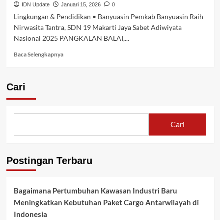
H
IDN Update
Januari 15, 2026
0
di
Lingkungan & Pendidikan • Banyuasin Pemkab Banyuasin Raih
Tanjung
Nirwasita Tantra, SDN 19 Makarti Jaya Sabet Adiwiyata
Mas
Nasional 2025 PANGKALAN BALAI,...
Makarti
Jaya,
Baca
Baca Selengkapnya
Bupati
selengkapnya
Banyuasin
tentang
Dialog
Pemkab
Cari
dengan
Banyuasin
Warga
Raih
dan
Nirwasita
Salurkan
Tantra,
Cari
Bantuan
SDN
19
Makarti
Jaya
Postingan Terbaru
Sabet
Adiwiyata
Nasional
Bagaimana Pertumbuhan Kawasan Industri Baru
2025
Meningkatkan Kebutuhan Paket Cargo Antarwilayah di
Indonesia