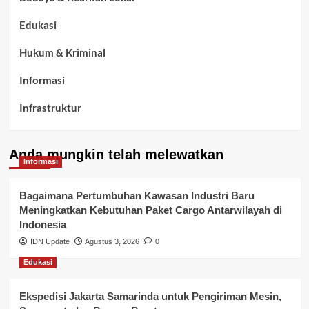
Edukasi
Hukum & Kriminal
Informasi
Infrastruktur
Kelurahan Airbatu
Anda mungkin telah melewatkan
Kepegawaian & ASN Banyuasin
Informasi
Kesehatan
Bagaimana Pertumbuhan Kawasan Industri Baru
Meningkatkan Kebutuhan Paket Cargo Antarwilayah di
Keuangan
Indonesia
IDN Update
Agustus 3, 2026
0
Lalu Lintas
Edukasi
Layanan Pendidikan
Ekspedisi Jakarta Samarinda untuk Pengiriman Mesin,
Layanan Publik Kabupaten Banyuasin