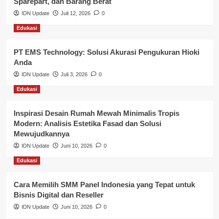
Sparepart, dan Barang Berat
Nasional
IDN Update
Juli 12, 2026
0
Edukasi
Pemerintahan
PT EMS Technology: Solusi Akurasi Pengukuran Hioki
Pendidikan
Anda
Perbankan & Keuangan
IDN Update
Juli 3, 2026
0
Edukasi
Perpajakan & Keuangan
Profil Wilayah Banyuasin
Inspirasi Desain Rumah Mewah Minimalis Tropis
Modern: Analisis Estetika Fasad dan Solusi
Sosial & Budaya
Mewujudkannya
IDN Update
Juni 10, 2026
0
Sosial & Kesejahteraan
Edukasi
SPPG BGN
Cara Memilih SMM Panel Indonesia yang Tepat untuk
Bisnis Digital dan Reseller
IDN Update
Juni 10, 2026
0