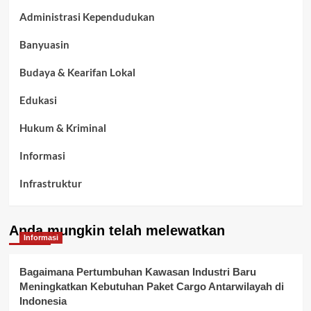
Administrasi Kependudukan
Banyuasin
Budaya & Kearifan Lokal
Edukasi
Hukum & Kriminal
Informasi
Infrastruktur
Kelurahan Airbatu
Anda mungkin telah melewatkan
Kepegawaian & ASN Banyuasin
Informasi
Kesehatan
Bagaimana Pertumbuhan Kawasan Industri Baru
Meningkatkan Kebutuhan Paket Cargo Antarwilayah di
Keuangan
Indonesia