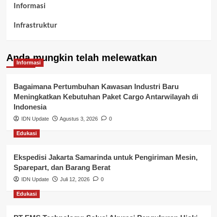
Informasi
Infrastruktur
Kelurahan Airbatu
Anda mungkin telah melewatkan
Kepegawaian & ASN Banyuasin
Informasi
Kesehatan
Bagaimana Pertumbuhan Kawasan Industri Baru
Meningkatkan Kebutuhan Paket Cargo Antarwilayah di
Keuangan
Indonesia
IDN Update
Agustus 3, 2026
0
Lalu Lintas
Edukasi
Layanan Pendidikan
Ekspedisi Jakarta Samarinda untuk Pengiriman Mesin,
Layanan Publik Kabupaten Banyuasin
Sparepart, dan Barang Berat
Nasional
IDN Update
Juli 12, 2026
0
Edukasi
Pemerintahan