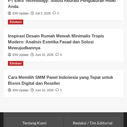
PT EMS Technology: Solusi Akurasi Pengukuran Hioki
Pendidikan
Anda
Perbankan & Keuangan
IDN Update
Juli 3, 2026
0
Edukasi
Perpajakan & Keuangan
Profil Wilayah Banyuasin
Inspirasi Desain Rumah Mewah Minimalis Tropis
Modern: Analisis Estetika Fasad dan Solusi
Sosial & Budaya
Mewujudkannya
IDN Update
Juni 10, 2026
0
Sosial & Kesejahteraan
Edukasi
SPPG BGN
Cara Memilih SMM Panel Indonesia yang Tepat untuk
Bisnis Digital dan Reseller
IDN Update
Juni 10, 2026
0
Tentang Kami
Redaksi / Tim Editorial