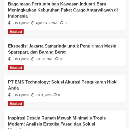
Kesehatan
Bagaimana Pertumbuhan Kawasan Industri Baru
Meningkatkan Kebutuhan Paket Cargo Antarwilayah di
Keuangan
Indonesia
IDN Update
Agustus 3, 2026
0
Lalu Lintas
Edukasi
Layanan Pendidikan
Ekspedisi Jakarta Samarinda untuk Pengiriman Mesin,
Layanan Publik Kabupaten Banyuasin
Sparepart, dan Barang Berat
Nasional
IDN Update
Juli 12, 2026
0
Edukasi
Pemerintahan
PT EMS Technology: Solusi Akurasi Pengukuran Hioki
Pendidikan
Anda
Perbankan & Keuangan
IDN Update
Juli 3, 2026
0
Edukasi
Perpajakan & Keuangan
Profil Wilayah Banyuasin
Inspirasi Desain Rumah Mewah Minimalis Tropis
Modern: Analisis Estetika Fasad dan Solusi
Sosial & Budaya