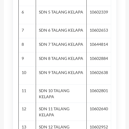
6
SDN 5 TALANG KELAPA
10602339
Pa
Be
7
SDN 6 TALANG KELAPA
10602653
Ai
8
SDN 7 TALANG KELAPA
10644814
Ga
9
SDN 8 TALANG KELAPA
10602884
Su
10
SDN 9 TALANG KELAPA
10602638
Su
Mu
11
SDN 10 TALANG
10602801
Ke
KELAPA
12
SDN 11 TALANG
10602640
Ta
KELAPA
13
SDN 12 TALANG
10602952
Su