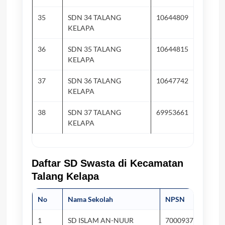
35
SDN 34 TALANG
10644809
Ta
KELAPA
36
SDN 35 TALANG
10644815
Ta
KELAPA
37
SDN 36 TALANG
10647742
Su
KELAPA
38
SDN 37 TALANG
69953661
Ta
KELAPA
Daftar SD Swasta di Kecamatan
Talang Kelapa
No
Nama Sekolah
NPSN
1
SD ISLAM AN-NUUR
70009371