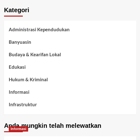
Kategori
Administrasi Kependudukan
Banyuasin
Budaya & Kearifan Lokal
Edukasi
Hukum & Kriminal
Informasi
Infrastruktur
Kelurahan Airbatu
Anda mungkin telah melewatkan
Kepegawaian & ASN Banyuasin
Informasi