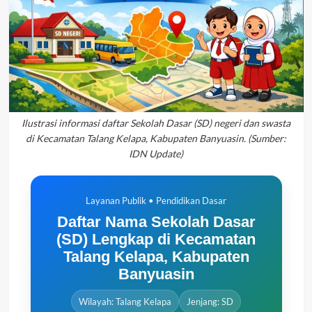
Ilustrasi informasi daftar Sekolah Dasar (SD) negeri dan swasta
di Kecamatan Talang Kelapa, Kabupaten Banyuasin. (Sumber:
IDN Update)
Layanan Publik • Pendidikan Dasar
Daftar Nama Sekolah Dasar
(SD) Lengkap di Kecamatan
Talang Kelapa, Kabupaten
Banyuasin
Wilayah: Talang Kelapa
Jenjang: SD