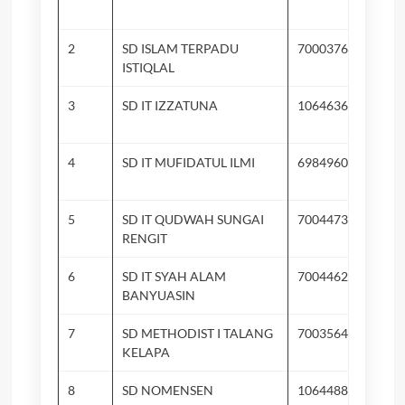
2
SD ISLAM TERPADU
70003768
ISTIQLAL
3
SD IT IZZATUNA
10646363
4
SD IT MUFIDATUL ILMI
69849608
5
SD IT QUDWAH SUNGAI
70044738
RENGIT
6
SD IT SYAH ALAM
70044620
BANYUASIN
7
SD METHODIST I TALANG
70035647
KELAPA
8
SD NOMENSEN
10644882