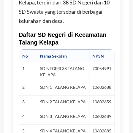
Kelapa, terdiri dari
38
SD Negeri dan
10
SD Swasta yang tersebar di berbagai
kelurahan dan desa.
Daftar SD Negeri di Kecamatan
Talang Kelapa
No
Nama Sekolah
NPSN
Ke
1
SD NEGERI 38 TALANG
70054991
Ke
KELAPA
2
SDN 1 TALANG KELAPA
10602688
Su
3
SDN 2 TALANG KELAPA
10602659
Ke
4
SDN 3 TALANG KELAPA
10602689
Su
5
SDN 4 TALANG KELAPA
10602885
Su