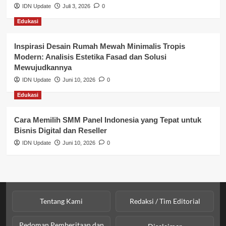
Perbankan & Keuangan
IDN Update
Juli 3, 2026
0
Edukasi
Perpajakan & Keuangan
Profil Wilayah Banyuasin
Inspirasi Desain Rumah Mewah Minimalis Tropis
Modern: Analisis Estetika Fasad dan Solusi
Sosial & Budaya
Mewujudkannya
IDN Update
Juni 10, 2026
0
Sosial & Kesejahteraan
Edukasi
SPPG BGN
Cara Memilih SMM Panel Indonesia yang Tepat untuk
Bisnis Digital dan Reseller
IDN Update
Juni 10, 2026
0
Tentang Kami
Redaksi / Tim Editorial
Pedoman Pemberitaan dan