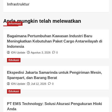
Infrastruktur
Kelurahan Airbatu
Anda mungkin telah melewatkan
Kepegawaian & ASN Banyuasin
Informasi
Kesehatan
Bagaimana Pertumbuhan Kawasan Industri Baru
Meningkatkan Kebutuhan Paket Cargo Antarwilayah di
Keuangan
Indonesia
IDN Update
Agustus 3, 2026
0
Lalu Lintas
Edukasi
Layanan Pendidikan
Ekspedisi Jakarta Samarinda untuk Pengiriman Mesin,
Layanan Publik Kabupaten Banyuasin
Sparepart, dan Barang Berat
Nasional
IDN Update
Juli 12, 2026
0
Edukasi
Pemerintahan
PT EMS Technology: Solusi Akurasi Pengukuran Hioki
Pendidikan
Anda