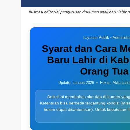
Ilustrasi editorial pengurusan dokumen anak baru lahir
Layanan Publik • Administ
Syarat dan Cara 
Baru Lahir di Ka
Orang Tua
Update: Januari 2026
•
Fokus: Akta Lahi
Artikel ini membahas alur dan dokumen yan
Ketentuan bisa berbeda tergantung kondisi (mis
belum dapat dicantumkan). Untuk keputusan fi