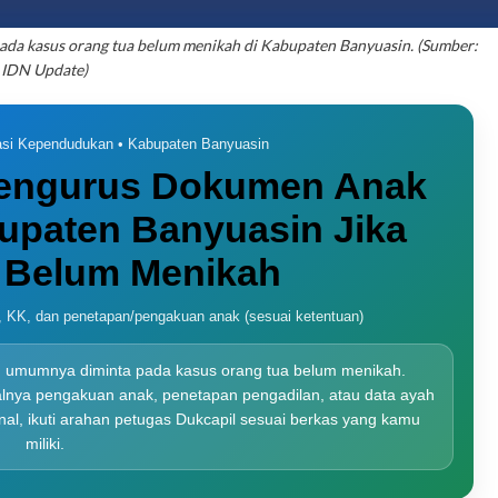
 pada kasus orang tua belum menikah di Kabupaten Banyuasin. (Sumber:
IDN Update)
rasi Kependudukan • Kabupaten Banyuasin
Mengurus Dokumen Anak
bupaten Banyuasin Jika
 Belum Menikah
r, KK, dan penetapan/pengakuan anak (sesuai ketentuan)
g umumnya diminta pada kasus orang tua belum menikah.
alnya pengakuan anak, penetapan pengadilan, atau data ayah
nal, ikuti arahan petugas Dukcapil sesuai berkas yang kamu
miliki.