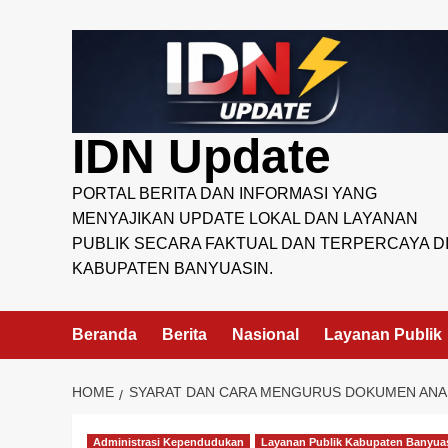
Skip
to
content
IDN Update
PORTAL BERITA DAN INFORMASI YANG
MENYAJIKAN UPDATE LOKAL DAN LAYANAN
PUBLIK SECARA FAKTUAL DAN TERPERCAYA D
KABUPATEN BANYUASIN.
Beranda
Berita
Nasional
Layanan Publik
HOME
SYARAT DAN CARA MENGURUS DOKUMEN ANAK 
Administrasi Kependudukan
Layanan Publik Kabupaten Banyua