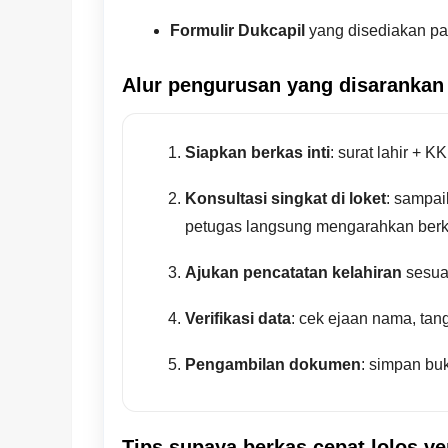
Formulir Dukcapil
yang disediakan pa
Alur pengurusan yang disarankan (
Siapkan berkas inti
: surat lahir + K
Konsultasi singkat di loket
: sampai
petugas langsung mengarahkan berk
Ajukan pencatatan kelahiran
sesuai
Verifikasi data
: cek ejaan nama, tang
Pengambilan dokumen
: simpan buk
Tips supaya berkas cepat lolos ver