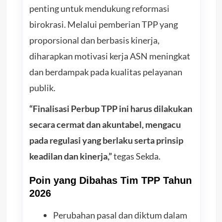
penting untuk mendukung reformasi
birokrasi. Melalui pemberian TPP yang
proporsional dan berbasis kinerja,
diharapkan motivasi kerja ASN meningkat
dan berdampak pada kualitas pelayanan
publik.
“Finalisasi Perbup TPP ini harus dilakukan
secara cermat dan akuntabel, mengacu
pada regulasi yang berlaku serta prinsip
keadilan dan kinerja,”
tegas Sekda.
Poin yang Dibahas Tim TPP Tahun
2026
Perubahan pasal dan diktum dalam