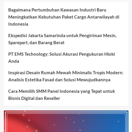
Bagaimana Pertumbuhan Kawasan Industri Baru
Meningkatkan Kebutuhan Paket Cargo Antarwilayah di
Indonesia
Ekspedisi Jakarta Samarinda untuk Pengiriman Mesin,
Sparepart, dan Barang Berat
PT EMS Technology: Solusi Akurasi Pengukuran Hioki
Anda
Inspirasi Desain Rumah Mewah Minimalis Tropis Modern:
Analisis Estetika Fasad dan Solusi Mewujudkannya
Cara Memilih SMM Panel Indonesia yang Tepat untuk
Bisnis Digital dan Reseller