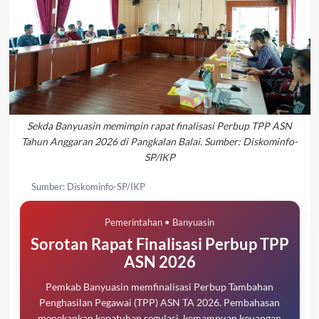
Sekda Banyuasin memimpin rapat finalisasi Perbup TPP ASN
Tahun Anggaran 2026 di Pangkalan Balai. Sumber: Diskominfo-
SP/IKP
Sumber: Diskominfo-SP/IKP
Pemerintahan • Banyuasin
Sorotan Rapat Finalisasi Perbup TPP
ASN 2026
Pemkab Banyuasin memfinalisasi Perbup Tambahan
Penghasilan Pegawai (TPP) ASN TA 2026. Pembahasan
menekankan kepatuhan regulasi, kemampuan keuangan