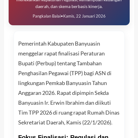
daerah, dan skema berbasis kinerja.
Pangkalan Balai
•
Kamis, 22 Januari 2026
Pemerintah Kabupaten Banyuasin
menggelar rapat finalisasi Peraturan
Bupati (Perbup) tentang Tambahan
Penghasilan Pegawai (TPP) bagi ASN di
lingkungan Pemkab Banyuasin Tahun
Anggaran 2026. Rapat dipimpin Sekda
Banyuasin Ir. Erwin Ibrahim dan diikuti
Tim TPP 2026 di ruang rapat Rumah Dinas
Sekretariat Daerah, Kamis (22/1/2026).
Fokus Finalisasi: Regulasi dan