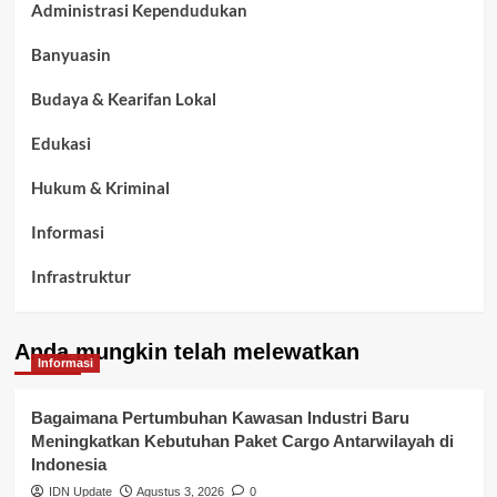
Administrasi Kependudukan
Banyuasin
Budaya & Kearifan Lokal
Edukasi
Hukum & Kriminal
Informasi
Infrastruktur
Kelurahan Airbatu
Anda mungkin telah melewatkan
Kepegawaian & ASN Banyuasin
Informasi
Kesehatan
Bagaimana Pertumbuhan Kawasan Industri Baru
Meningkatkan Kebutuhan Paket Cargo Antarwilayah di
Keuangan
Indonesia
IDN Update
Agustus 3, 2026
0