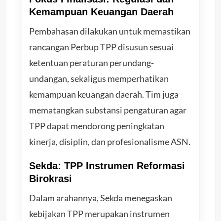
Kemampuan Keuangan Daerah
Pembahasan dilakukan untuk memastikan
rancangan Perbup TPP disusun sesuai
ketentuan peraturan perundang-
undangan, sekaligus memperhatikan
kemampuan keuangan daerah. Tim juga
mematangkan substansi pengaturan agar
TPP dapat mendorong peningkatan
kinerja, disiplin, dan profesionalisme ASN.
Sekda: TPP Instrumen Reformasi
Birokrasi
Dalam arahannya, Sekda menegaskan
kebijakan TPP merupakan instrumen