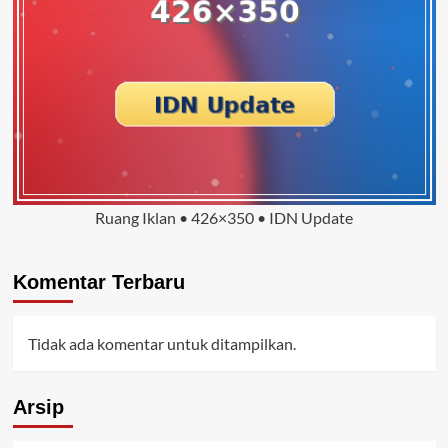
Ruang Iklan • 426×350 • IDN Update
Komentar Terbaru
Tidak ada komentar untuk ditampilkan.
Arsip