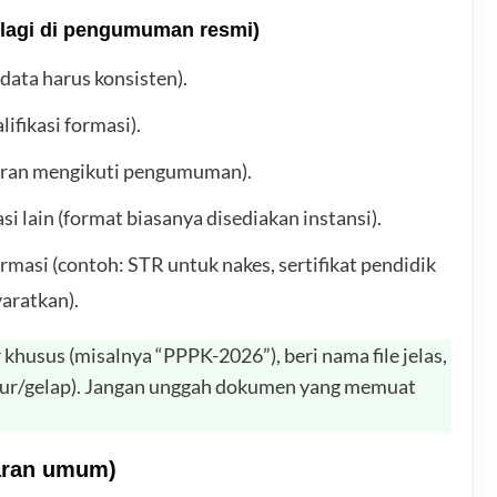
 lagi di pengumuman resmi)
data harus konsisten).
lifikasi formasi).
kuran mengikuti pengumuman).
i lain (format biasanya disediakan instansi).
masi (contoh: STR untuk nakes, sertifikat pendidik
yaratkan).
khusus (misalnya “PPPK-2026”), beri nama file jelas,
 blur/gelap). Jangan unggah dokumen yang memuat
aran umum)