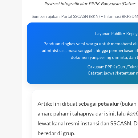
Ilustrasi infografik alur PPPK Banyuasin (Dafta
Sumber rujukan: Portal SSCASN (BKN) • Informasi BKPSD
Layanan Publik • Kepe
Panduan ringkas versi warga untuk memahami alur
administrasi, masa sanggah, hingga pemberkasan 
dokumen yang sering diminta, dan
Cakupan: PPPK (Guru/Tekni
Catatan: jadwal/ketentuan 
Artikel ini dibuat sebagai
peta alur
(bukan 
aman: pahami tahapnya dari sini, lalu
konf
lewat kanal resmi instansi dan SSCASN. D
beredar di grup.