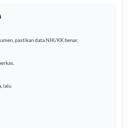
i
okumen, pastikan data NIK/KK benar.
berkas.
, lalu