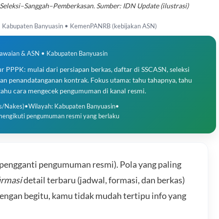
r–Seleksi–Sanggah–Pemberkasan. Sumber: IDN Update (ilustrasi)
M Kabupaten Banyuasin • KemenPANRB (kebijakan ASN)
gawaian & ASN • Kabupaten Banyuasin
 PPPK: mulai dari persiapan berkas, daftar di SSCASN, seleksi
dan penandatanganan kontrak. Fokus utama: tahu tahapnya, tahu
 tahu cara mengecek pengumuman di kanal resmi.
s/Nakes)
•
Wilayah: Kabupaten Banyuasin
•
mengikuti pengumuman resmi yang berlaku
pengganti pengumuman resmi). Pola yang paling
irmasi
detail terbaru (jadwal, formasi, dan berkas)
engan begitu, kamu tidak mudah tertipu info yang