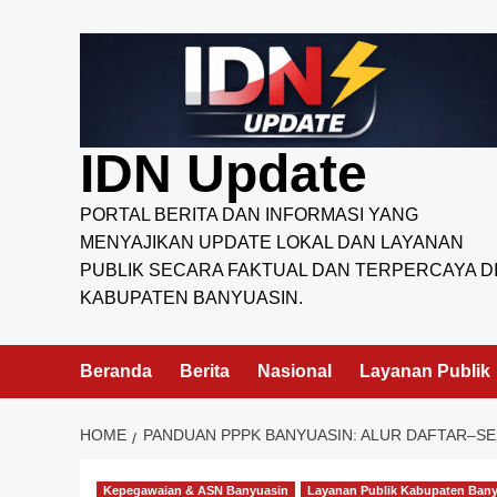
Skip
to
content
IDN Update
PORTAL BERITA DAN INFORMASI YANG
MENYAJIKAN UPDATE LOKAL DAN LAYANAN
PUBLIK SECARA FAKTUAL DAN TERPERCAYA D
KABUPATEN BANYUASIN.
Beranda
Berita
Nasional
Layanan Publik
HOME
PANDUAN PPPK BANYUASIN: ALUR DAFTAR–
Kepegawaian & ASN Banyuasin
Layanan Publik Kabupaten Ban