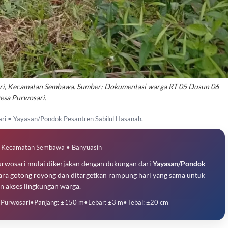
ri, Kecamatan Sembawa. Sumber: Dokumentasi warga RT 05 Dusun 06
esa Purwosari.
i • Yayasan/Pondok Pesantren Sabilul Hasanah.
 • Kecamatan Sembawa • Banyuasin
rwosari mulai dikerjakan dengan dukungan dari
Yayasan/Pondok
cara gotong royong dan ditargetkan rampung hari yang sama untuk
n akses lingkungan warga.
 Purwosari
•
Panjang: ±150 m
•
Lebar: ±3 m
•
Tebal: ±20 cm