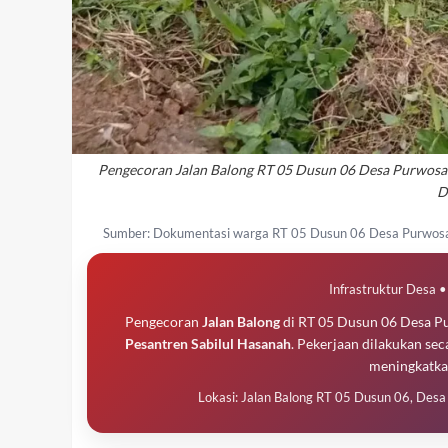
Pengecoran Jalan Balong RT 05 Dusun 06 Desa Purwosa
D
Sumber: Dokumentasi warga RT 05 Dusun 06 Desa Purwosar
Infrastruktur Desa
Pengecoran
Jalan Balong
di RT 05 Dusun 06 Desa Pu
Pesantren Sabilul Hasanah
. Pekerjaan dilakukan se
meningkatka
Lokasi: Jalan Balong RT 05 Dusun 06, Desa