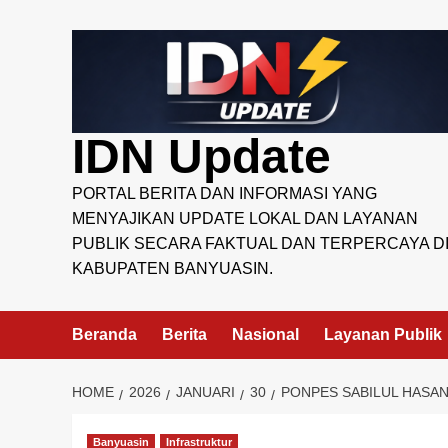
Skip
to
content
IDN Update
PORTAL BERITA DAN INFORMASI YANG
MENYAJIKAN UPDATE LOKAL DAN LAYANAN
PUBLIK SECARA FAKTUAL DAN TERPERCAYA D
KABUPATEN BANYUASIN.
Beranda
Berita
Nasional
Layanan Publik
HOME
2026
JANUARI
30
PONPES SABILUL HASA
Banyuasin
Infrastruktur