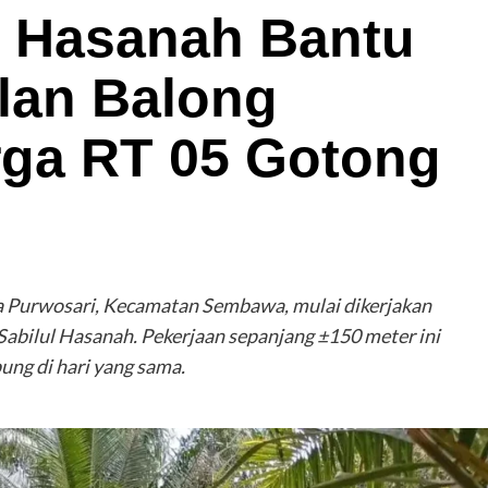
l Hasanah Bantu
lan Balong
rga RT 05 Gotong
a Purwosari, Kecamatan Sembawa, mulai dikerjakan
bilul Hasanah. Pekerjaan sepanjang ±150 meter ini
ung di hari yang sama.