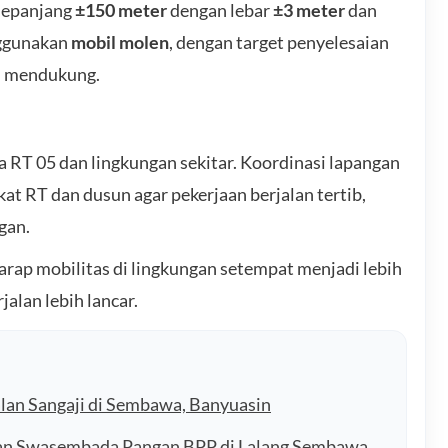
sepanjang
±150 meter
dengan lebar
±3 meter
dan
nggunakan
mobil molen
, dengan target penyelesaian
n mendukung.
 RT 05 dan lingkungan sekitar. Koordinasi lapangan
at RT dan dusun agar pekerjaan berjalan tertib,
gan.
arap mobilitas di lingkungan setempat menjadi lebih
jalan lebih lancar.
lan Sangaji di Sembawa, Banyuasin
an Swasembada Pangan BPP di Lalang Sembawa