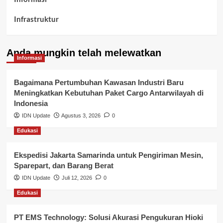
Infrastruktur
Kelurahan Airbatu
Anda mungkin telah melewatkan
Kepegawaian & ASN Banyuasin
Informasi
Kesehatan
Bagaimana Pertumbuhan Kawasan Industri Baru
Meningkatkan Kebutuhan Paket Cargo Antarwilayah di
Keuangan
Indonesia
IDN Update
Agustus 3, 2026
0
Lalu Lintas
Edukasi
Layanan Pendidikan
Ekspedisi Jakarta Samarinda untuk Pengiriman Mesin,
Layanan Publik Kabupaten Banyuasin
Sparepart, dan Barang Berat
Nasional
IDN Update
Juli 12, 2026
0
Edukasi
Pemerintahan
PT EMS Technology: Solusi Akurasi Pengukuran Hioki
Pendidikan