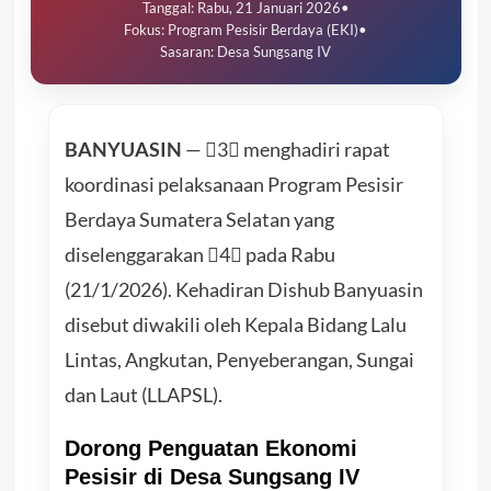
Tanggal: Rabu, 21 Januari 2026
•
Fokus: Program Pesisir Berdaya (EKI)
•
Sasaran: Desa Sungsang IV
BANYUASIN
— 3 menghadiri rapat
koordinasi pelaksanaan Program Pesisir
Berdaya Sumatera Selatan yang
diselenggarakan 4 pada Rabu
(21/1/2026). Kehadiran Dishub Banyuasin
disebut diwakili oleh Kepala Bidang Lalu
Lintas, Angkutan, Penyeberangan, Sungai
dan Laut (LLAPSL).
Dorong Penguatan Ekonomi
Pesisir di Desa Sungsang IV