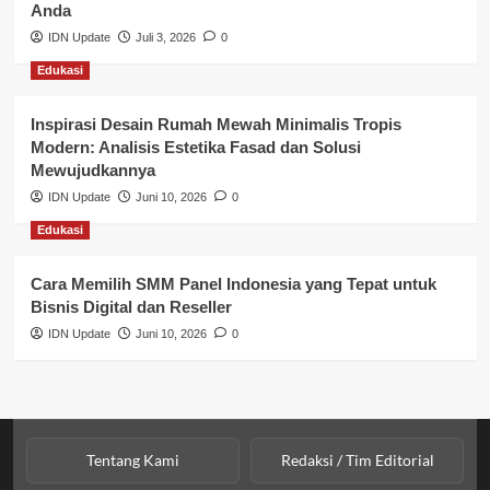
Anda
Perbankan & Keuangan
IDN Update
Juli 3, 2026
0
Edukasi
Perpajakan & Keuangan
Profil Wilayah Banyuasin
Inspirasi Desain Rumah Mewah Minimalis Tropis
Modern: Analisis Estetika Fasad dan Solusi
Sosial & Budaya
Mewujudkannya
IDN Update
Juni 10, 2026
0
Sosial & Kesejahteraan
Edukasi
SPPG BGN
Cara Memilih SMM Panel Indonesia yang Tepat untuk
Bisnis Digital dan Reseller
IDN Update
Juni 10, 2026
0
Tentang Kami
Redaksi / Tim Editorial