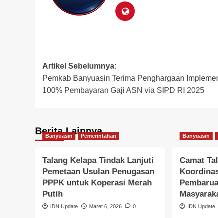
Post
Artikel Sebelumnya:
Pemkab Banyuasin Terima Penghargaan Implemen
navigation
100% Pembayaran Gaji ASN via SIPD RI 2025
Berita Lainnya
Banyuasin
Pemerintahan
Banyuasin
Talang Kelapa Tindak Lanjuti
Camat Tal
Pemetaan Usulan Penugasan
Koordina
PPPK untuk Koperasi Merah
Pembarua
Putih
Masyarak
IDN Update
Maret 6, 2026
0
IDN Update