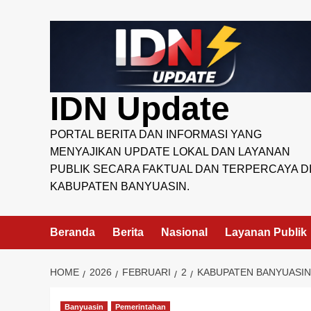
Skip
to
content
IDN Update
PORTAL BERITA DAN INFORMASI YANG
MENYAJIKAN UPDATE LOKAL DAN LAYANAN
PUBLIK SECARA FAKTUAL DAN TERPERCAYA D
KABUPATEN BANYUASIN.
Beranda
Berita
Nasional
Layanan Publik
HOME
2026
FEBRUARI
2
KABUPATEN BANYUASIN
Banyuasin
Pemerintahan