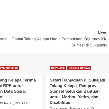
Next:
tasi
Camat Talang Kelapa Hadiri Pembukaan Kejurprov KKI
Sumsel di Sukamoro
Pemerintahan
Banyuasin
Sosial & Budaya
ang Kelapa Terima
Safari Ramadhan di Sukajadi
si BPS untuk
Talang Kelapa, Pemprov
n Data Sosial
Sumsel Salurkan Bantuan
at
untuk Marbot, Yatim, dan
Disabilitas
Maret 5, 2026
0
IDN Update
Maret 4, 2026
0