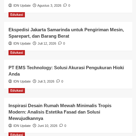
IDN Update
Agustus 3, 2026
0
Lalu Lintas
Edukasi
Layanan Pendidikan
Ekspedisi Jakarta Samarinda untuk Pengiriman Mesin,
Layanan Publik Kabupaten Banyuasin
Sparepart, dan Barang Berat
Nasional
IDN Update
Juli 12, 2026
0
Edukasi
Pemerintahan
PT EMS Technology: Solusi Akurasi Pengukuran Hioki
Pendidikan
Anda
Perbankan & Keuangan
IDN Update
Juli 3, 2026
0
Edukasi
Perpajakan & Keuangan
Profil Wilayah Banyuasin
Inspirasi Desain Rumah Mewah Minimalis Tropis
Modern: Analisis Estetika Fasad dan Solusi
Sosial & Budaya
Mewujudkannya
IDN Update
Juni 10, 2026
0
Sosial & Kesejahteraan
Edukasi