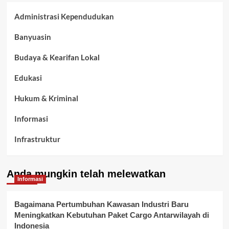
Administrasi Kependudukan
Banyuasin
Budaya & Kearifan Lokal
Edukasi
Hukum & Kriminal
Informasi
Infrastruktur
Kelurahan Airbatu
Anda mungkin telah melewatkan
Kepegawaian & ASN Banyuasin
Informasi
Kesehatan
Bagaimana Pertumbuhan Kawasan Industri Baru
Meningkatkan Kebutuhan Paket Cargo Antarwilayah di
Keuangan
Indonesia