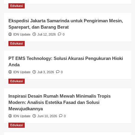
Edukasi
Layanan Pendidikan
Ekspedisi Jakarta Samarinda untuk Pengiriman Mesin,
Layanan Publik Kabupaten Banyuasin
Sparepart, dan Barang Berat
Nasional
IDN Update
Juli 12, 2026
0
Edukasi
Pemerintahan
PT EMS Technology: Solusi Akurasi Pengukuran Hioki
Pendidikan
Anda
Perbankan & Keuangan
IDN Update
Juli 3, 2026
0
Edukasi
Perpajakan & Keuangan
Profil Wilayah Banyuasin
Inspirasi Desain Rumah Mewah Minimalis Tropis
Modern: Analisis Estetika Fasad dan Solusi
Sosial & Budaya
Mewujudkannya
IDN Update
Juni 10, 2026
0
Sosial & Kesejahteraan
Edukasi
SPPG BGN