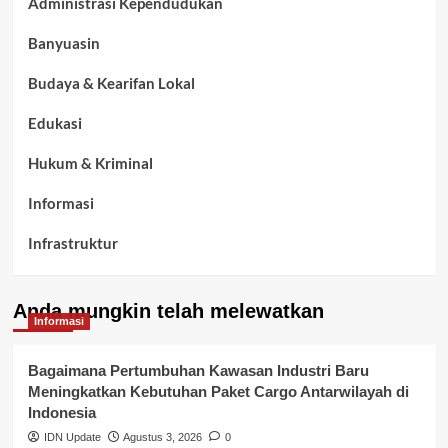
Administrasi Kependudukan
Banyuasin
Budaya & Kearifan Lokal
Edukasi
Hukum & Kriminal
Informasi
Infrastruktur
Kelurahan Airbatu
Anda mungkin telah melewatkan
Kepegawaian & ASN Banyuasin
Informasi
Kesehatan
Bagaimana Pertumbuhan Kawasan Industri Baru
Meningkatkan Kebutuhan Paket Cargo Antarwilayah di
Keuangan
Indonesia
IDN Update
Agustus 3, 2026
0
Lalu Lintas