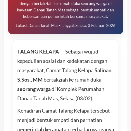
dengan bertakziah ke rumah duka seorang warga di
kawasan Danau Tanah Mas sebagai bentuk empati dan
kebersamaan pemerintah bersama masyarakat.
Lokasi: Danau Tanah Mas
•
Tanggal: Selasa, 3 Februari 2026
TALANG KELAPA
— Sebagai wujud
kepedulian sosial dan kedekatan dengan
masyarakat, Camat Talang Kelapa
Salinan,
S.Sos., MM
bertakziah ke rumah duka
seorang warga
di Komplek Perumahan
Danau Tanah Mas, Selasa (03/02).
Kehadiran Camat Talang Kelapa tersebut
menjadi bentuk empati dan perhatian
pemerintah kecamatan terhadap warganya