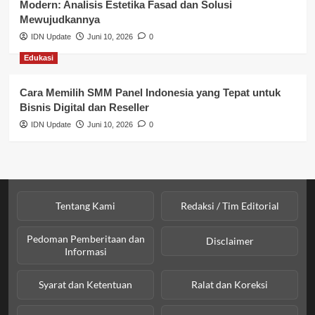
Modern: Analisis Estetika Fasad dan Solusi
Sosial & Budaya
Mewujudkannya
IDN Update
Juni 10, 2026
0
Sosial & Kesejahteraan
Edukasi
SPPG BGN
Cara Memilih SMM Panel Indonesia yang Tepat untuk
Bisnis Digital dan Reseller
IDN Update
Juni 10, 2026
0
Tentang Kami
Redaksi / Tim Editorial
Pedoman Pemberitaan dan
Disclaimer
Informasi
Syarat dan Ketentuan
Ralat dan Koreksi