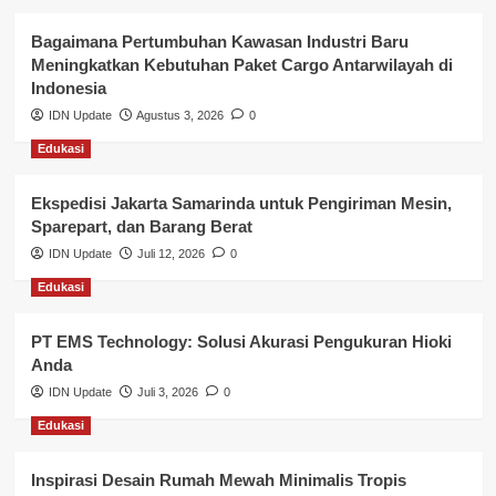
Kesehatan
Bagaimana Pertumbuhan Kawasan Industri Baru
Meningkatkan Kebutuhan Paket Cargo Antarwilayah di
Keuangan
Indonesia
IDN Update
Agustus 3, 2026
0
Lalu Lintas
Edukasi
Layanan Pendidikan
Ekspedisi Jakarta Samarinda untuk Pengiriman Mesin,
Layanan Publik Kabupaten Banyuasin
Sparepart, dan Barang Berat
Nasional
IDN Update
Juli 12, 2026
0
Edukasi
Pemerintahan
PT EMS Technology: Solusi Akurasi Pengukuran Hioki
Pendidikan
Anda
Perbankan & Keuangan
IDN Update
Juli 3, 2026
0
Edukasi
Perpajakan & Keuangan
Profil Wilayah Banyuasin
Inspirasi Desain Rumah Mewah Minimalis Tropis