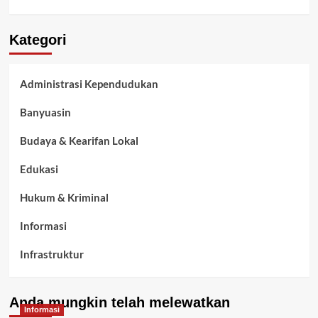
Kategori
Administrasi Kependudukan
Banyuasin
Budaya & Kearifan Lokal
Edukasi
Hukum & Kriminal
Informasi
Infrastruktur
Kelurahan Airbatu
Anda mungkin telah melewatkan
Kepegawaian & ASN Banyuasin
Informasi