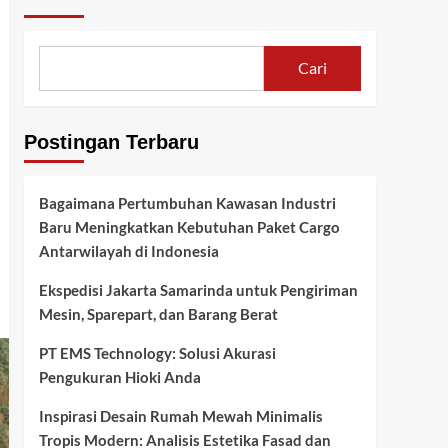
Cari
Postingan Terbaru
Bagaimana Pertumbuhan Kawasan Industri
Baru Meningkatkan Kebutuhan Paket Cargo
Antarwilayah di Indonesia
Ekspedisi Jakarta Samarinda untuk Pengiriman
Mesin, Sparepart, dan Barang Berat
PT EMS Technology: Solusi Akurasi
Pengukuran Hioki Anda
Inspirasi Desain Rumah Mewah Minimalis
Tropis Modern: Analisis Estetika Fasad dan