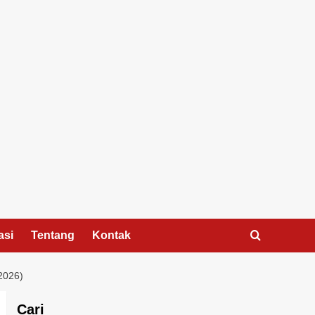
asi
Tentang
Kontak
2026)
Cari