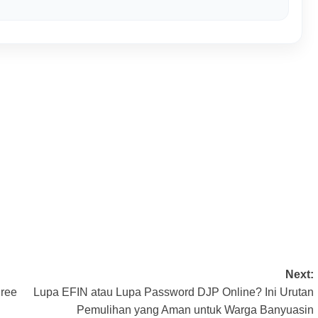
Next:
hree
Lupa EFIN atau Lupa Password DJP Online? Ini Urutan
Pemulihan yang Aman untuk Warga Banyuasin