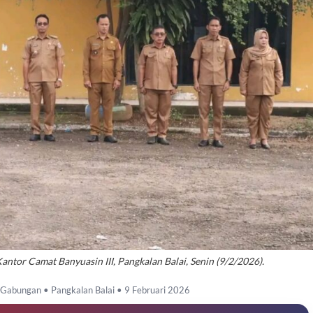
tor Camat Banyuasin III, Pangkalan Balai, Senin (9/2/2026).
 Gabungan • Pangkalan Balai • 9 Februari 2026