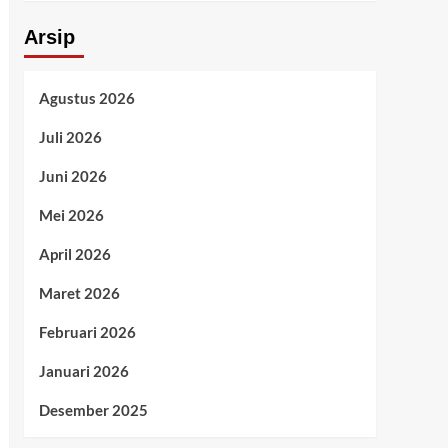
Arsip
Agustus 2026
Juli 2026
Juni 2026
Mei 2026
April 2026
Maret 2026
Februari 2026
Januari 2026
Desember 2025