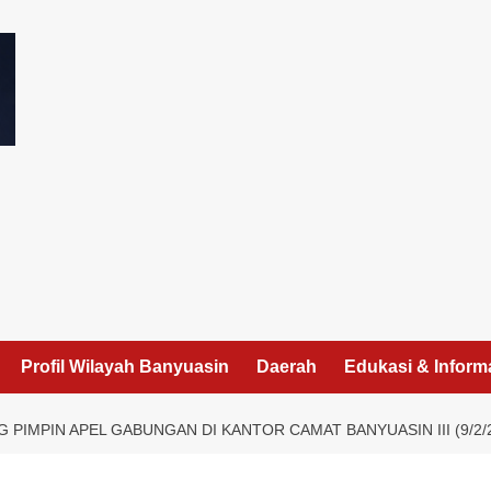
I
Profil Wilayah Banyuasin
Daerah
Edukasi & Inform
 PIMPIN APEL GABUNGAN DI KANTOR CAMAT BANYUASIN III (9/2/