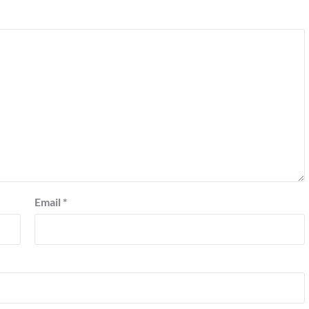
Email
*