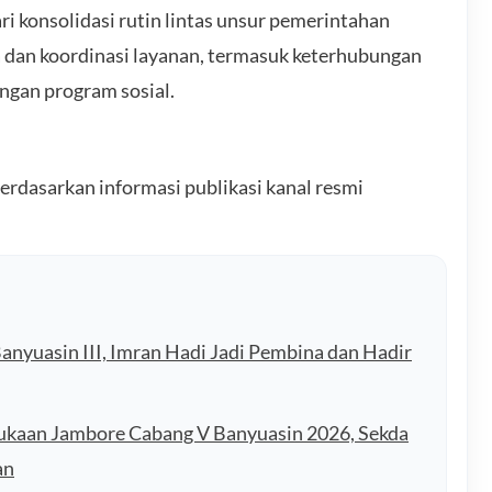
i konsolidasi rutin lintas unsur pemerintahan
dan koordinasi layanan, termasuk keterhubungan
ngan program sosial.
erdasarkan informasi publikasi kanal resmi
nyuasin III, Imran Hadi Jadi Pembina dan Hadir
ukaan Jambore Cabang V Banyuasin 2026, Sekda
an