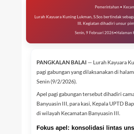
Pemerintahan • Kecama
Lurah Kayuara Kuning Lukman, S.Sos bertindak sebag
III. Kegiatan dihadiri unsur 
Senin, 9 Februari 2026
•
Halaman K
PANGKALAN BALAI
— Lurah Kayuara K
pagi gabungan yang dilaksanakan di halam
Senin (9/2/2026).
Apel pagi gabungan tersebut dihadiri cam
Banyuasin III, para kasi, Kepala UPTD B
di wilayah Kecamatan Banyuasin III.
Fokus apel: konsolidasi lintas un