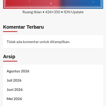
Ruang Iklan • 426×350 • IDN Update
Komentar Terbaru
Tidak ada komentar untuk ditampilkan.
Arsip
Agustus 2026
Juli 2026
Juni 2026
Mei 2026