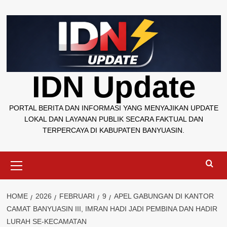
Skip
to
content
IDN Update
PORTAL BERITA DAN INFORMASI YANG MENYAJIKAN UPDATE
LOKAL DAN LAYANAN PUBLIK SECARA FAKTUAL DAN
TERPERCAYA DI KABUPATEN BANYUASIN.
Primary
Menu
HOME
2026
FEBRUARI
9
APEL GABUNGAN DI KANTOR
CAMAT BANYUASIN III, IMRAN HADI JADI PEMBINA DAN HADIR
LURAH SE-KECAMATAN