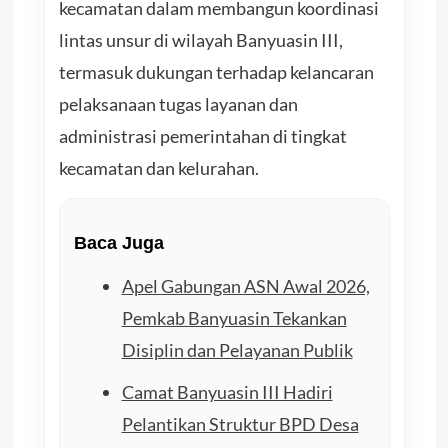
kecamatan dalam membangun koordinasi
lintas unsur di wilayah Banyuasin III,
termasuk dukungan terhadap kelancaran
pelaksanaan tugas layanan dan
administrasi pemerintahan di tingkat
kecamatan dan kelurahan.
Baca Juga
Apel Gabungan ASN Awal 2026,
Pemkab Banyuasin Tekankan
Disiplin dan Pelayanan Publik
Camat Banyuasin III Hadiri
Pelantikan Struktur BPD Desa