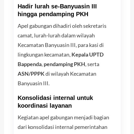
Hadir lurah se-Banyuasin III
hingga pendamping PKH
Apel gabungan dihadiri oleh sekretaris
camat, lurah-lurah dalam wilayah
Kecamatan Banyuasin III, para kasi di
lingkungan kecamatan,
Kepala UPTD
Bappenda
,
pendamping PKH
, serta
ASN/PPPK
di wilayah Kecamatan
Banyuasin III.
Konsolidasi internal untuk
koordinasi layanan
Kegiatan apel gabungan menjadi bagian
dari konsolidasi internal pemerintahan