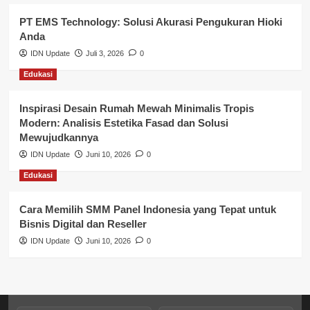
PT EMS Technology: Solusi Akurasi Pengukuran Hioki
Pendidikan
Anda
Perbankan & Keuangan
IDN Update
Juli 3, 2026
0
Edukasi
Perpajakan & Keuangan
Profil Wilayah Banyuasin
Inspirasi Desain Rumah Mewah Minimalis Tropis
Modern: Analisis Estetika Fasad dan Solusi
Sosial & Budaya
Mewujudkannya
IDN Update
Juni 10, 2026
0
Sosial & Kesejahteraan
Edukasi
SPPG BGN
Cara Memilih SMM Panel Indonesia yang Tepat untuk
Bisnis Digital dan Reseller
IDN Update
Juni 10, 2026
0