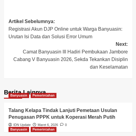
Post
Artikel Sebelumnya:
Registrasi Akun DJP Online untuk Warga Banyuasin:
navigation
Urutan Isi Data dan Solusi Error Umum
Next:
Camat Banyuasin III Hadiri Pembukaan Jambore
Cabang V Banyuasin 2026, Sekda Tekankan Disiplin
dan Keselamatan
Berita Lainnya
Banyuasin
Pemerintahan
Talang Kelapa Tindak Lanjuti Pemetaan Usulan
Penugasan PPPK untuk Koperasi Merah Putih
IDN Update
Maret 6, 2026
0
Banyuasin
Pemerintahan