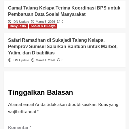
Camat Talang Kelapa Terima Koordinasi BPS untuk
Pembaruan Data Sosial Masyarakat
IDN Update
Maret 5, 2026
0
Banyuasin
Sosial & Budaya
Safari Ramadhan di Sukajadi Talang Kelapa,
Pemprov Sumsel Salurkan Bantuan untuk Marbot,
Yatim, dan Disabilitas
IDN Update
Maret 4, 2026
0
Tinggalkan Balasan
Alamat email Anda tidak akan dipublikasikan.
Ruas yang
wajib ditandai
*
Komentar
*