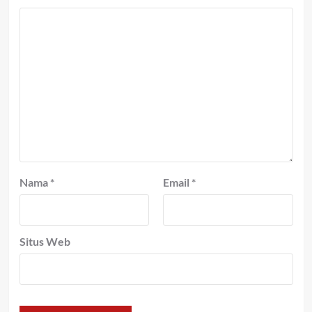
Nama
*
Email
*
Situs Web