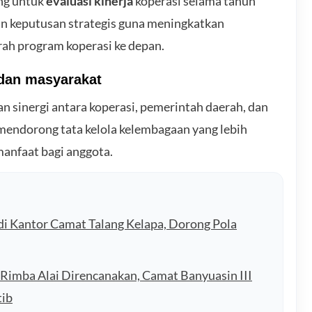
ng untuk
evaluasi kinerja
koperasi selama tahun
an keputusan strategis guna meningkatkan
ah program koperasi ke depan.
 dan masyarakat
n sinergi antara koperasi, pemerintah daerah, dan
 mendorong tata kelola kelembagaan yang lebih
manfaat bagi anggota.
di Kantor Camat Talang Kelapa, Dorong Pola
 Rimba Alai Direncanakan, Camat Banyuasin III
tib