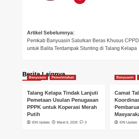
Post
Artikel Sebelumnya:
Pemkab Banyuasin Salurkan Beras Khusus CPPD
navigation
untuk Balita Terdampak Stunting di Talang Kelapa
Berita Lainnya
Banyuasin
Pemerintahan
Banyuasin
Talang Kelapa Tindak Lanjuti
Camat Tal
Pemetaan Usulan Penugasan
Koordina
PPPK untuk Koperasi Merah
Pembarua
Putih
Masyarak
IDN Update
Maret 6, 2026
0
IDN Update