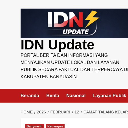
Skip
to
content
IDN Update
PORTAL BERITA DAN INFORMASI YANG
MENYAJIKAN UPDATE LOKAL DAN LAYANAN
PUBLIK SECARA FAKTUAL DAN TERPERCAYA D
KABUPATEN BANYUASIN.
Beranda
Berita
Nasional
Layanan Publik
HOME
2026
FEBRUARI
12
CAMAT TALANG KELAPA
Banyuasin
Keuangan