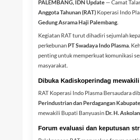
PALEMBANG, IDN Update
— Camat Tala
Anggota Tahunan (RAT)
Koperasi Indo Pl
Gedung Asrama Haji Palembang
.
Kegiatan RAT turut dihadiri sejumlah kep
perkebunan
PT Swadaya Indo Plasma
. Ke
penting untuk memperkuat komunikasi sert
masyarakat.
Dibuka Kadiskoperindag mewakili
RAT Koperasi Indo Plasma Bersaudara dib
Perindustrian dan Perdagangan Kabupat
mewakili Bupati Banyuasin
Dr. H. Askolan
Forum evaluasi dan keputusan str