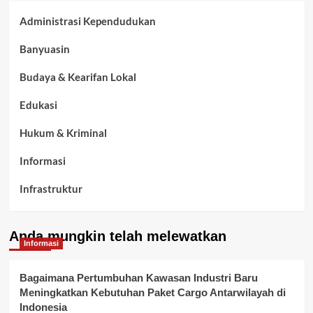
Administrasi Kependudukan
Banyuasin
Budaya & Kearifan Lokal
Edukasi
Hukum & Kriminal
Informasi
Infrastruktur
Kelurahan Airbatu
Anda mungkin telah melewatkan
Kepegawaian & ASN Banyuasin
Informasi
Kesehatan
Bagaimana Pertumbuhan Kawasan Industri Baru
Meningkatkan Kebutuhan Paket Cargo Antarwilayah di
Keuangan
Indonesia