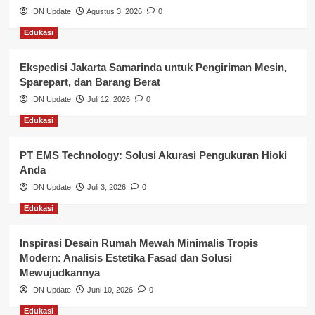
IDN Update
Agustus 3, 2026
0
Lalu Lintas
Edukasi
Layanan Pendidikan
Ekspedisi Jakarta Samarinda untuk Pengiriman Mesin,
Layanan Publik Kabupaten Banyuasin
Sparepart, dan Barang Berat
Nasional
IDN Update
Juli 12, 2026
0
Edukasi
Pemerintahan
PT EMS Technology: Solusi Akurasi Pengukuran Hioki
Pendidikan
Anda
Perbankan & Keuangan
IDN Update
Juli 3, 2026
0
Edukasi
Perpajakan & Keuangan
Profil Wilayah Banyuasin
Inspirasi Desain Rumah Mewah Minimalis Tropis
Modern: Analisis Estetika Fasad dan Solusi
Sosial & Budaya
Mewujudkannya
IDN Update
Juni 10, 2026
0
Sosial & Kesejahteraan
Edukasi