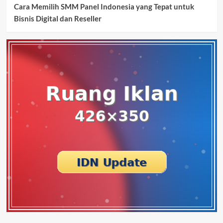
Cara Memilih SMM Panel Indonesia yang Tepat untuk
Bisnis Digital dan Reseller