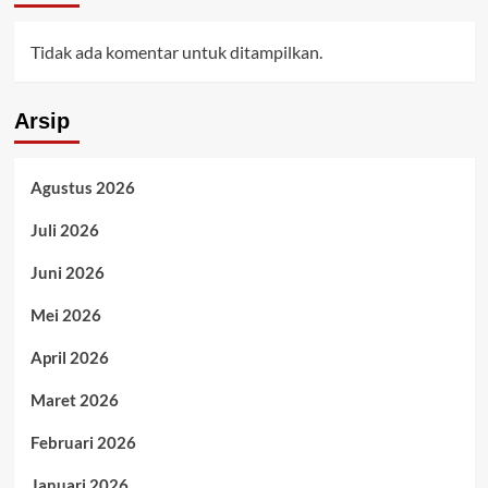
Tidak ada komentar untuk ditampilkan.
Arsip
Agustus 2026
Juli 2026
Juni 2026
Mei 2026
April 2026
Maret 2026
Februari 2026
Januari 2026