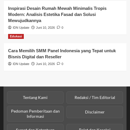
Profil Wilayah Banyuasin
Inspirasi Desain Rumah Mewah Minimalis Tropis
Modern: Analisis Estetika Fasad dan Solusi
Sosial & Budaya
Mewujudkannya
IDN Update
Juni 10, 2026
0
Sosial & Kesejahteraan
Edukasi
SPPG BGN
Cara Memilih SMM Panel Indonesia yang Tepat untuk
Bisnis Digital dan Reseller
IDN Update
Juni 10, 2026
0
Tentang Kami
Redaksi / Tim Editorial
Pedoman Pemberitaan dan
Disclaimer
Informasi
Syarat dan Ketentuan
Ralat dan Koreksi