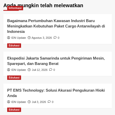
Anda mungkin telah melewatkan
Kepegawaian & ASN Banyuasin
Informasi
Kesehatan
Bagaimana Pertumbuhan Kawasan Industri Baru
Meningkatkan Kebutuhan Paket Cargo Antarwilayah di
Keuangan
Indonesia
IDN Update
Agustus 3, 2026
0
Lalu Lintas
Edukasi
Layanan Pendidikan
Ekspedisi Jakarta Samarinda untuk Pengiriman Mesin,
Layanan Publik Kabupaten Banyuasin
Sparepart, dan Barang Berat
Nasional
IDN Update
Juli 12, 2026
0
Edukasi
Pemerintahan
PT EMS Technology: Solusi Akurasi Pengukuran Hioki
Pendidikan
Anda
Perbankan & Keuangan
IDN Update
Juli 3, 2026
0
Edukasi
Perpajakan & Keuangan