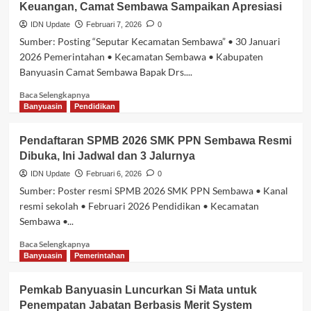
Keuangan, Camat Sembawa Sampaikan Apresiasi
Mulai
Pemetaan
IDN Update
Februari 7, 2026
0
Data
Sumber: Posting “Seputar Kecamatan Sembawa” • 30 Januari
Air
2026 Pemerintahan • Kecamatan Sembawa • Kabupaten
Bersih
Banyuasin Camat Sembawa Bapak Drs....
Bareng
BRIDA
Baca
Baca Selengkapnya
Sumsel,
selengkapnya
Banyuasin
Pendidikan
Digelar
tentang
di
Perpisahan
Pendaftaran SPMB 2026 SMK PPN Sembawa Resmi
Kelurahan
Kasubbag
Kenten
Dibuka, Ini Jadwal dan 3 Jalurnya
Perencanaan
dan
IDN Update
Februari 6, 2026
0
Keuangan,
Sumber: Poster resmi SPMB 2026 SMK PPN Sembawa • Kanal
Camat
resmi sekolah • Februari 2026 Pendidikan • Kecamatan
Sembawa
Sembawa •...
Sampaikan
Apresiasi
Baca
Baca Selengkapnya
selengkapnya
Banyuasin
Pemerintahan
tentang
Pendaftaran
Pemkab Banyuasin Luncurkan Si Mata untuk
SPMB
Penempatan Jabatan Berbasis Merit System
2026