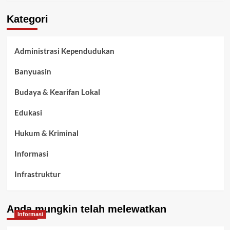
Kategori
Administrasi Kependudukan
Banyuasin
Budaya & Kearifan Lokal
Edukasi
Hukum & Kriminal
Informasi
Infrastruktur
Kelurahan Airbatu
Anda mungkin telah melewatkan
Kepegawaian & ASN Banyuasin
Informasi