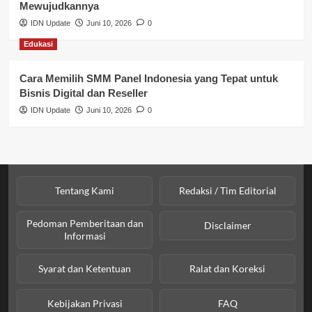
Sosial & Budaya
Mewujudkannya
IDN Update
Juni 10, 2026
0
Sosial & Kesejahteraan
Edukasi
SPPG BGN
Cara Memilih SMM Panel Indonesia yang Tepat untuk
Bisnis Digital dan Reseller
IDN Update
Juni 10, 2026
0
Tentang Kami
Redaksi / Tim Editorial
Pedoman Pemberitaan dan
Disclaimer
Informasi
Syarat dan Ketentuan
Ralat dan Koreksi
Kebijakan Privasi
FAQ