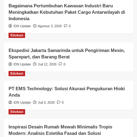
Kesehatan
Bagaimana Pertumbuhan Kawasan Industri Baru
Meningkatkan Kebutuhan Paket Cargo Antarwilayah di
Keuangan
Indonesia
IDN Update
Agustus 3, 2026
0
Lalu Lintas
Edukasi
Layanan Pendidikan
Ekspedisi Jakarta Samarinda untuk Pengiriman Mesin,
Layanan Publik Kabupaten Banyuasin
Sparepart, dan Barang Berat
Nasional
IDN Update
Juli 12, 2026
0
Edukasi
Pemerintahan
PT EMS Technology: Solusi Akurasi Pengukuran Hioki
Pendidikan
Anda
Perbankan & Keuangan
IDN Update
Juli 3, 2026
0
Edukasi
Perpajakan & Keuangan
Profil Wilayah Banyuasin
Inspirasi Desain Rumah Mewah Minimalis Tropis
Modern: Analisis Estetika Fasad dan Solusi