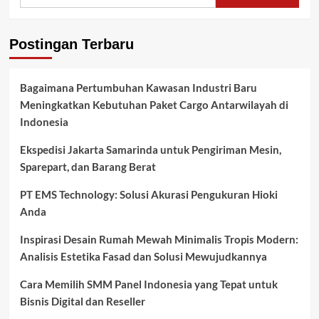
PBL
di
Banyuasin,
Postingan Terbaru
Sekda
Erwin
Ibrahim
Bagaimana Pertumbuhan Kawasan Industri Baru
Dukung
Meningkatkan Kebutuhan Paket Cargo Antarwilayah di
Penuh
Indonesia
Ekspedisi Jakarta Samarinda untuk Pengiriman Mesin,
Sparepart, dan Barang Berat
PT EMS Technology: Solusi Akurasi Pengukuran Hioki
Anda
Inspirasi Desain Rumah Mewah Minimalis Tropis Modern:
Analisis Estetika Fasad dan Solusi Mewujudkannya
Cara Memilih SMM Panel Indonesia yang Tepat untuk
Bisnis Digital dan Reseller