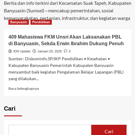
Berita dan info terkini dari Kecamatan Suak Tapeh, Kabupaten
Banyuasin (Sumsel)—mencakup pemerintahan, sosial
kemasyarakatan, pertanian, infrastruktur, dan kegiatan warga
Banyuasin
Pendidikan
409 Mahasiswa FKM Unsri Akan Laksanakan PBL
di Banyuasin, Sekda Erwin Ibrahim Dukung Penuh
IDN Update
Januari 29, 2026
0
Sumber: Diskominfo.SP/IKP Pendidikan • Kesehatan •
Kabupaten Banyuasin Pemerintah Kabupaten Banyuasin
menyambut baik kegiatan Pengalaman Belajar Lapangan (PBL)
yang dilakukan...
Baca
Baca Selengkapnya
selengkapnya
tentang
409
Cari
Mahasiswa
FKM
Unsri
Akan
Cari
Laksanakan