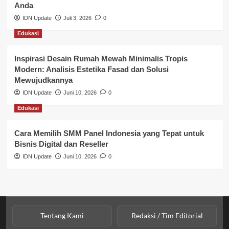
Anda
Perbankan & Keuangan
IDN Update
Juli 3, 2026
0
Edukasi
Perpajakan & Keuangan
Profil Wilayah Banyuasin
Inspirasi Desain Rumah Mewah Minimalis Tropis
Modern: Analisis Estetika Fasad dan Solusi
Sosial & Budaya
Mewujudkannya
IDN Update
Juni 10, 2026
0
Sosial & Kesejahteraan
Edukasi
SPPG BGN
Cara Memilih SMM Panel Indonesia yang Tepat untuk
Bisnis Digital dan Reseller
IDN Update
Juni 10, 2026
0
Tentang Kami
Redaksi / Tim Editorial