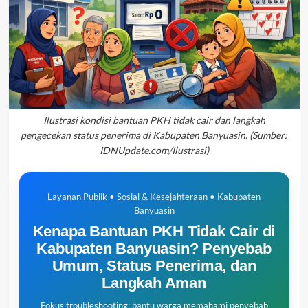
Ilustrasi kondisi bantuan PKH tidak cair dan langkah
pengecekan status penerima di Kabupaten Banyuasin. (Sumber:
IDNUpdate.com/Ilustrasi)
Layanan Publik • Sosial & Kesejahteraan • Kabupaten
Banyuasin
Kenapa Bantuan PKH Tidak Cair di
Kabupaten Banyuasin? Penyebab
Umum, Status Penerima, dan
Langkah Aman
Fokus troubleshooting: bantu warga memahami penyebab