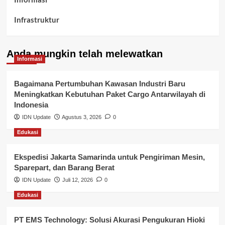
Infrastruktur
Kelurahan Airbatu
Anda mungkin telah melewatkan
Kepegawaian & ASN Banyuasin
Informasi
Kesehatan
Bagaimana Pertumbuhan Kawasan Industri Baru
Meningkatkan Kebutuhan Paket Cargo Antarwilayah di
Keuangan
Indonesia
IDN Update
Agustus 3, 2026
0
Lalu Lintas
Edukasi
Layanan Pendidikan
Ekspedisi Jakarta Samarinda untuk Pengiriman Mesin,
Layanan Publik Kabupaten Banyuasin
Sparepart, dan Barang Berat
Nasional
IDN Update
Juli 12, 2026
0
Edukasi
Pemerintahan
PT EMS Technology: Solusi Akurasi Pengukuran Hioki
Pendidikan