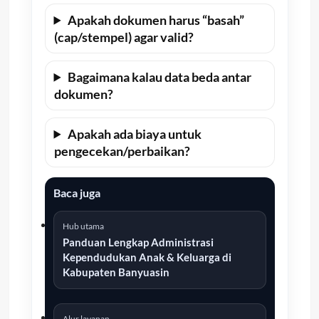
Apakah dokumen harus “basah”
(cap/stempel) agar valid?
Bagaimana kalau data beda antar
dokumen?
Apakah ada biaya untuk
pengecekan/perbaikan?
Baca juga
Hub utama
Panduan Lengkap Administrasi
Kependudukan Anak & Keluarga di
Kabupaten Banyuasin
Alur layanan