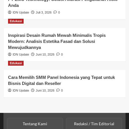
Anda
Perbankan & Keuangan
IDN Update
Juli 3, 2026
0
Edukasi
Perpajakan & Keuangan
Profil Wilayah Banyuasin
Inspirasi Desain Rumah Mewah Minimalis Tropis
Modern: Analisis Estetika Fasad dan Solusi
Sosial & Budaya
Mewujudkannya
IDN Update
Juni 10, 2026
0
Sosial & Kesejahteraan
Edukasi
SPPG BGN
Cara Memilih SMM Panel Indonesia yang Tepat untuk
Bisnis Digital dan Reseller
IDN Update
Juni 10, 2026
0
Tentang Kami
Redaksi / Tim Editorial