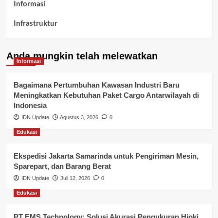
Informasi
Infrastruktur
Kelurahan Airbatu
Anda mungkin telah melewatkan
Kepegawaian & ASN Banyuasin
Informasi
Kesehatan
Bagaimana Pertumbuhan Kawasan Industri Baru
Meningkatkan Kebutuhan Paket Cargo Antarwilayah di
Keuangan
Indonesia
IDN Update
Agustus 3, 2026
0
Lalu Lintas
Edukasi
Layanan Pendidikan
Ekspedisi Jakarta Samarinda untuk Pengiriman Mesin,
Layanan Publik Kabupaten Banyuasin
Sparepart, dan Barang Berat
Nasional
IDN Update
Juli 12, 2026
0
Edukasi
Pemerintahan
PT EMS Technology: Solusi Akurasi Pengukuran Hioki
Pendidikan