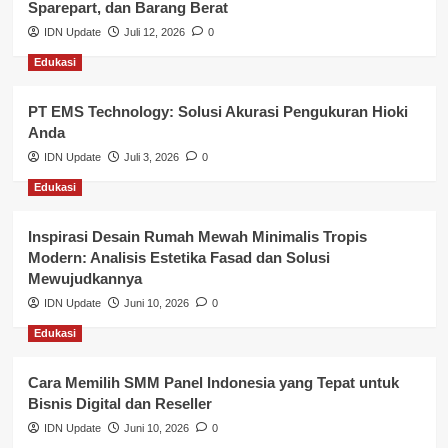
Sparepart, dan Barang Berat
Nasional
IDN Update
Juli 12, 2026
0
Edukasi
Pemerintahan
PT EMS Technology: Solusi Akurasi Pengukuran Hioki
Pendidikan
Anda
Perbankan & Keuangan
IDN Update
Juli 3, 2026
0
Edukasi
Perpajakan & Keuangan
Profil Wilayah Banyuasin
Inspirasi Desain Rumah Mewah Minimalis Tropis
Modern: Analisis Estetika Fasad dan Solusi
Sosial & Budaya
Mewujudkannya
IDN Update
Juni 10, 2026
0
Sosial & Kesejahteraan
Edukasi
SPPG BGN
Cara Memilih SMM Panel Indonesia yang Tepat untuk
Bisnis Digital dan Reseller
IDN Update
Juni 10, 2026
0