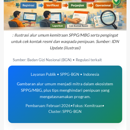
: Ilustrasi alur umum kemitraan SPPG/MBG serta pengingat
untuk cek kontak resmi dan waspada penipuan. Sumber: IDN
Update (ilustrasi)
Sumber: Badan Gizi Nasional (BGN) • Regulasi terkait
Layanan Publik • SPPG-BGN • Indonesia
Gambaran alur umum menjadi mitra dalam ekosistem
SPPG/MBG, plus tips menghindari penipuan yang
mengatasnamakan program.
Pembaruan: Februari 2026
•
Fokus: Kemitraan
•
Cluster: SPPG-BGN