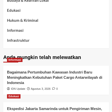
Budaya & Kearifan Lokal
Edukasi
Hukum & Kriminal
Informasi
Infrastruktur
Kelurahan Airbatu
Anda mungkin telah melewatkan
Kepegawaian & ASN Banyuasin
Informasi
Kesehatan
Bagaimana Pertumbuhan Kawasan Industri Baru
Meningkatkan Kebutuhan Paket Cargo Antarwilayah di
Keuangan
Indonesia
IDN Update
Agustus 3, 2026
0
Lalu Lintas
Edukasi
Layanan Pendidikan
Ekspedisi Jakarta Samarinda untuk Pengiriman Mesin,
Layanan Publik Kabupaten Banyuasin