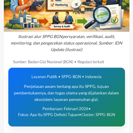
Ilustrasi alur SPPG BGNpersyaratan, verifikasi, audit,
monitoring, dan pengecekan status operasional. Sumber: IDN
Update (ilustrasi)
Sumber: Badan Gizi Nasional (BGN) • Regulasi terkait
Layanan Publik • SPPG-BGN • Indonesia
Penjelasan awam tentang apa itu SPPG, tujuan
pembentukannya, dan tugas utama yang dijalankan dalam
ekosistem layanan pemenuhan gizi.
Pembaruan: Februari 2026
•
Fokus: Apa Itu SPPG Definisi Tujuan
•
Cluster: SPPG-BGN