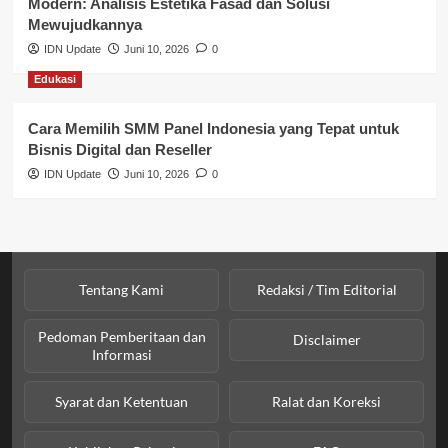
Modern: Analisis Estetika Fasad dan Solusi
Sosial & Budaya
Mewujudkannya
IDN Update
Juni 10, 2026
0
Sosial & Kesejahteraan
Edukasi
SPPG BGN
Cara Memilih SMM Panel Indonesia yang Tepat untuk
Bisnis Digital dan Reseller
IDN Update
Juni 10, 2026
0
Tentang Kami
Redaksi / Tim Editorial
Pedoman Pemberitaan dan
Disclaimer
Informasi
Syarat dan Ketentuan
Ralat dan Koreksi