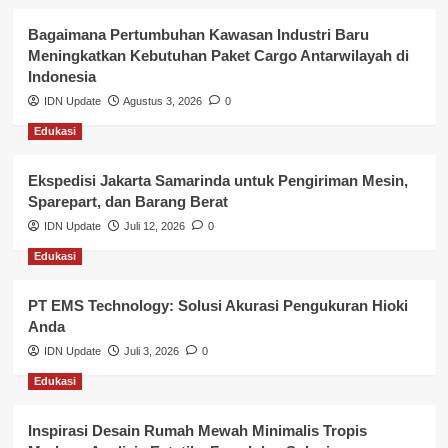
Kesehatan
Bagaimana Pertumbuhan Kawasan Industri Baru
Meningkatkan Kebutuhan Paket Cargo Antarwilayah di
Keuangan
Indonesia
IDN Update
Agustus 3, 2026
0
Lalu Lintas
Edukasi
Layanan Pendidikan
Ekspedisi Jakarta Samarinda untuk Pengiriman Mesin,
Layanan Publik Kabupaten Banyuasin
Sparepart, dan Barang Berat
Nasional
IDN Update
Juli 12, 2026
0
Edukasi
Pemerintahan
PT EMS Technology: Solusi Akurasi Pengukuran Hioki
Pendidikan
Anda
Perbankan & Keuangan
IDN Update
Juli 3, 2026
0
Edukasi
Perpajakan & Keuangan
Profil Wilayah Banyuasin
Inspirasi Desain Rumah Mewah Minimalis Tropis